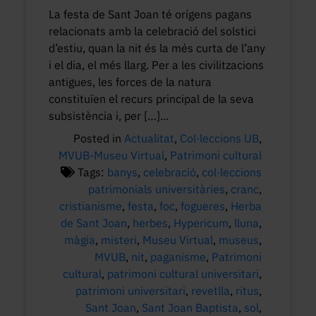
La festa de Sant Joan té orígens pagans
relacionats amb la celebració del solstici
d’estiu, quan la nit és la més curta de l’any
i el dia, el més llarg. Per a les civilitzacions
antigues, les forces de la natura
constituïen el recurs principal de la seva
subsistència i, per […]...
Posted in
Actualitat
,
Col·leccions UB
,
MVUB-Museu Virtual
,
Patrimoni cultural
Tags:
banys
,
celebració
,
col·leccions
patrimonials universitàries
,
cranc
,
cristianisme
,
festa
,
foc
,
fogueres
,
Herba
de Sant Joan
,
herbes
,
Hypericum
,
lluna
,
màgia
,
misteri
,
Museu Virtual
,
museus
,
MVUB
,
nit
,
paganisme
,
Patrimoni
cultural
,
patrimoni cultural universitari
,
patrimoni universitari
,
revetlla
,
ritus
,
Sant Joan
,
Sant Joan Baptista
,
sol
,