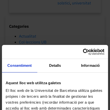
solstici
,
universitat
Categories
Actualitat
Col·leccions UB
MVUB-Museu Virtual
Patrimoni cultural
Consentiment
Detalls
Informació
Etiquetes
Biologia
arxius
Botànica
150è aniversari
biblioteques
Aquest lloc web utilitza galetes
catalogació
col·leccions
centenari
Cinema
ciència
col·leccions
El lloc web de la Universitat de Barcelona utilitza galetes
patrimonials UB
pròpies i de tercers amb la finalitat de gestionar les
patrimonials universitàries
vostres preferències (recordar informació per a que
accediu al lloc web amb determinades característiques