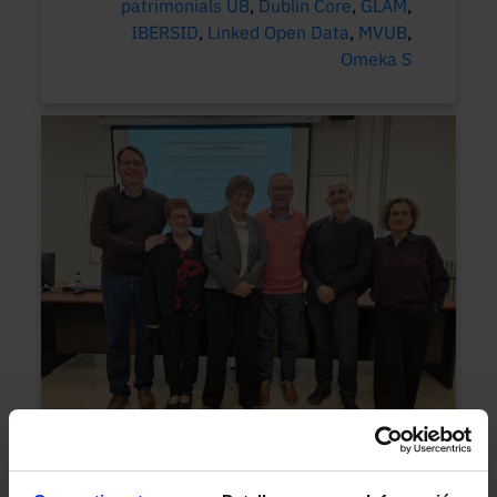
patrimonials UB
,
Dublin Core
,
GLAM
,
IBERSID
,
Linked Open Data
,
MVUB
,
Omeka S
La tesi