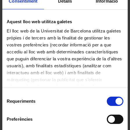
Consentiment
Detalls
Informació
doctoral de
Aquest lloc web utilitza galetes
Marina Salse,
El lloc web de la Universitat de Barcelona utilitza galetes
un
pròpies i de tercers amb la finalitat de gestionar les
vostres preferències (recordar informació per a que
enfocament
accediu al lloc web amb determinades característiques
que puguin diferenciar la vostra experiència de la d’altres
integrador
usuaris), amb finalitats estadístiques (analitzar com
interactueu amb el lloc web) i amb finalitats de
del patrimoni
màrqueting (gestionar la publicitat que s’ofereix
adequant-la en funció dels vostres hàbits de navegació).
cultural
Per obtenir més informació sobre les galetes podeu
Selecció
consultar la
Política de galetes del lloc web de la
Requeriments
de
universitari
Universitat de Barcelona
.
consentiment
Preferències