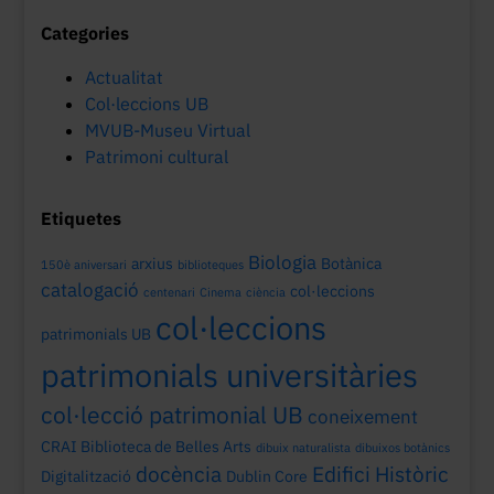
Categories
Actualitat
Col·leccions UB
MVUB-Museu Virtual
Patrimoni cultural
Etiquetes
Biologia
arxius
Botànica
150è aniversari
biblioteques
catalogació
col·leccions
centenari
Cinema
ciència
col·leccions
patrimonials UB
patrimonials universitàries
col·lecció patrimonial UB
coneixement
CRAI Biblioteca de Belles Arts
dibuix naturalista
dibuixos botànics
docència
Edifici Històric
Digitalització
Dublin Core