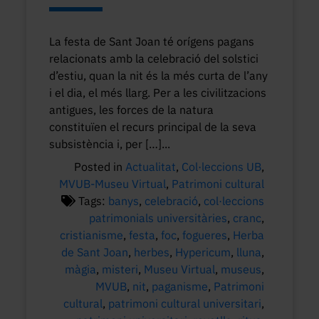
La festa de Sant Joan té orígens pagans
relacionats amb la celebració del solstici
d’estiu, quan la nit és la més curta de l’any
i el dia, el més llarg. Per a les civilitzacions
antigues, les forces de la natura
constituïen el recurs principal de la seva
subsistència i, per […]...
Posted in
Actualitat
,
Col·leccions UB
,
MVUB-Museu Virtual
,
Patrimoni cultural
Tags:
banys
,
celebració
,
col·leccions
patrimonials universitàries
,
cranc
,
cristianisme
,
festa
,
foc
,
fogueres
,
Herba
de Sant Joan
,
herbes
,
Hypericum
,
lluna
,
màgia
,
misteri
,
Museu Virtual
,
museus
,
MVUB
,
nit
,
paganisme
,
Patrimoni
cultural
,
patrimoni cultural universitari
,