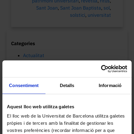
patrimoni universitari
,
revetlla
,
ritus
,
Sant Joan
,
Sant Joan Baptista
,
sol
,
solstici
,
universitat
Categories
Actualitat
Col·leccions UB
MVUB-Museu Virtual
Patrimoni cultural
Consentiment
Detalls
Informació
Etiquetes
Biologia
arxius
Botànica
Aquest lloc web utilitza galetes
150è aniversari
biblioteques
catalogació
col·leccions
centenari
Cinema
ciència
El lloc web de la Universitat de Barcelona utilitza galetes
col·leccions
pròpies i de tercers amb la finalitat de gestionar les
patrimonials UB
vostres preferències (recordar informació per a que