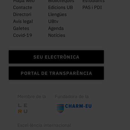
Mapa web
Biblioteques
Estudiants
Contacte
Edicions UB
PAS i PDI
Directori
Llengües
Avís legal
UBtv
Galetes
Agenda
Covid-19
Notícies
SEU ELECTRÒNICA
PORTAL DE TRANSPARÈNCIA
Membre de la
Fundadora de la
Excel·lència internacional