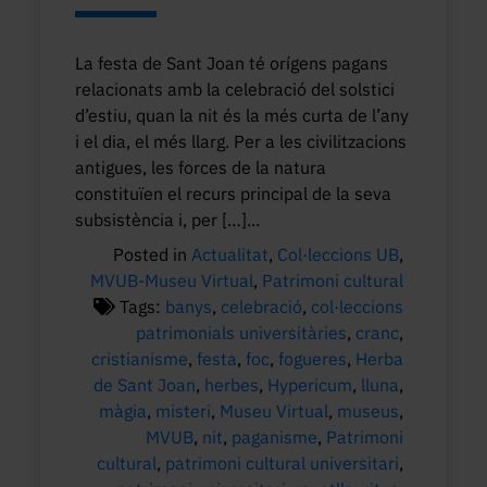
La festa de Sant Joan té orígens pagans
relacionats amb la celebració del solstici
d’estiu, quan la nit és la més curta de l’any
i el dia, el més llarg. Per a les civilitzacions
antigues, les forces de la natura
constituïen el recurs principal de la seva
subsistència i, per […]...
Posted in
Actualitat
,
Col·leccions UB
,
MVUB-Museu Virtual
,
Patrimoni cultural
Tags:
banys
,
celebració
,
col·leccions
patrimonials universitàries
,
cranc
,
cristianisme
,
festa
,
foc
,
fogueres
,
Herba
de Sant Joan
,
herbes
,
Hypericum
,
lluna
,
màgia
,
misteri
,
Museu Virtual
,
museus
,
MVUB
,
nit
,
paganisme
,
Patrimoni
cultural
,
patrimoni cultural universitari
,