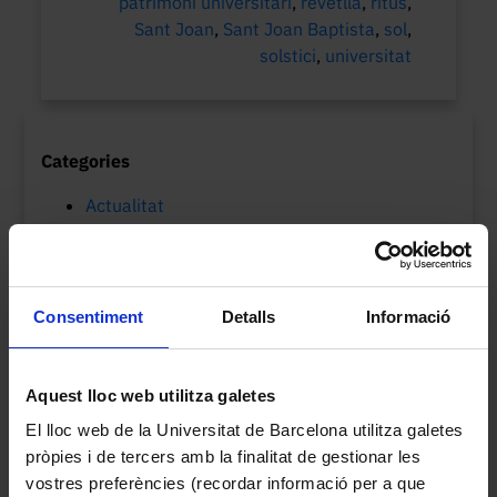
patrimoni universitari
,
revetlla
,
ritus
,
Sant Joan
,
Sant Joan Baptista
,
sol
,
solstici
,
universitat
Categories
Actualitat
Col·leccions UB
MVUB-Museu Virtual
Patrimoni cultural
Consentiment
Detalls
Informació
Etiquetes
Biologia
arxius
Botànica
Aquest lloc web utilitza galetes
150è aniversari
biblioteques
catalogació
col·leccions
centenari
Cinema
ciència
El lloc web de la Universitat de Barcelona utilitza galetes
col·leccions
pròpies i de tercers amb la finalitat de gestionar les
patrimonials UB
vostres preferències (recordar informació per a que