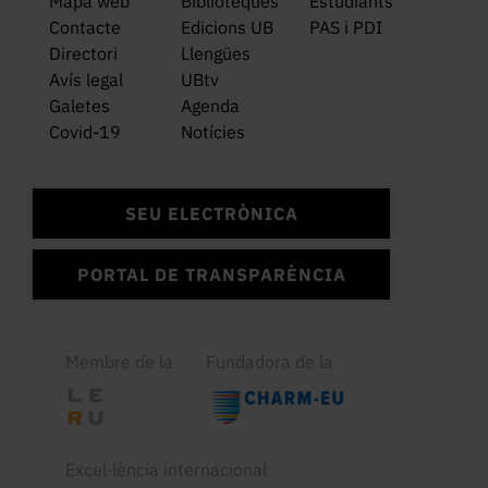
Mapa web
Biblioteques
Estudiants
Contacte
Edicions UB
PAS i PDI
Directori
Llengües
Avís legal
UBtv
Galetes
Agenda
Covid-19
Notícies
SEU ELECTRÒNICA
PORTAL DE TRANSPARÈNCIA
Membre de la
Fundadora de la
Excel·lència internacional