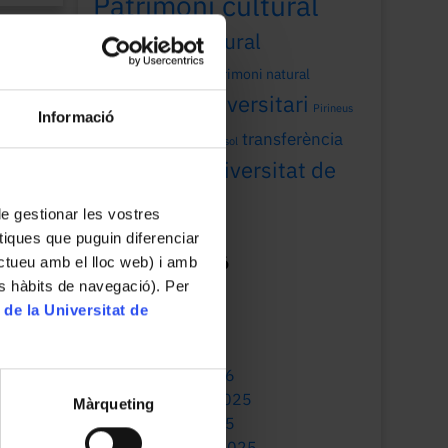
Patrimoni cultural
patrimoni cultural
universitari
patrimoni natural
patrimoni universitari
Pirineus
Informació
recerca
transferència
Sant Joan
sol
Universitat de
universitat
Barcelona
 de gestionar les vostres
tiques que puguin diferenciar
ractueu amb el lloc web) i amb
Mes de publicació
es hàbits de navegació). Per
July 2026
 de la Universitat de
May 2026
March 2026
January 2026
December 2025
Màrqueting
October 2025
September 2025