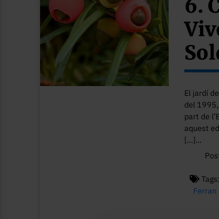
6. 
Viv
Sol
El jardí d
del 1995,
part de l
aquest ed
[…]...
Pos
Tags
Ferran 