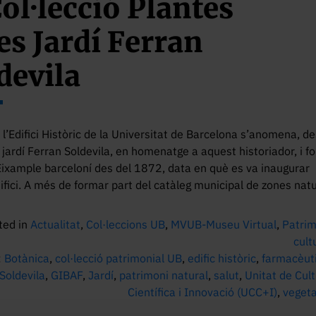
Col·lecció Plantes
es Jardí Ferran
devila
e l’Edifici Històric de la Universitat de Barcelona s’anomena, d
 jardí Ferran Soldevila, en homenatge a aquest historiador, i f
’Eixample barceloní des del 1872, data en què es va inaugurar
ifici. A més de formar part del catàleg municipal de zones nat
ted in
Actualitat
,
Col·leccions UB
,
MVUB-Museu Virtual
,
Patrim
cult
:
Botànica
,
col·lecció patrimonial UB
,
edific històric
,
farmacèut
Soldevila
,
GIBAF
,
Jardí
,
patrimoni natural
,
salut
,
Unitat de Cul
Científica i Innovació (UCC+I)
,
veget