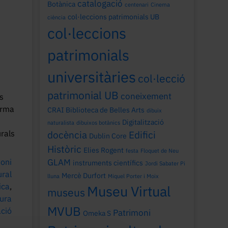
catalogació
Botànica
centenari
Cinema
col·leccions patrimonials UB
ciència
col·leccions
patrimonials
universitàries
col·lecció
patrimonial UB
coneixement
es
orma
CRAI Biblioteca de Belles Arts
dibuix
Digitalització
naturalista
dibuixos botànics
urals
docència
Edifici
Dublin Core
Històric
Elies Rogent
festa
Floquet de Neu
oni
GLAM
instruments científics
Jordi Sabater Pi
ural
Mercè Durfort
lluna
Miquel Porter i Moix
ica
,
Museu Virtual
museus
tura
MVUB
ació
Patrimoni
Omeka S