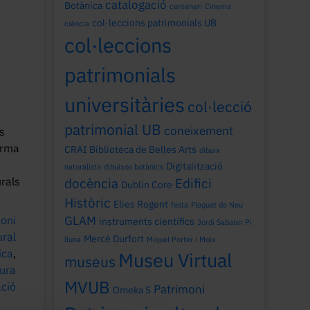
catalogació
Botànica
centenari
Cinema
col·leccions patrimonials UB
ciència
col·leccions
patrimonials
universitàries
col·lecció
patrimonial UB
coneixement
es
orma
CRAI Biblioteca de Belles Arts
dibuix
Digitalització
naturalista
dibuixos botànics
urals
docència
Edifici
Dublin Core
Històric
Elies Rogent
festa
Floquet de Neu
oni
GLAM
instruments científics
Jordi Sabater Pi
ural
Mercè Durfort
lluna
Miquel Porter i Moix
ica
,
Museu Virtual
museus
tura
MVUB
ació
Patrimoni
Omeka S