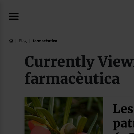
Blog
farmacèutica
Currently View
farmacèutica
Les
pat