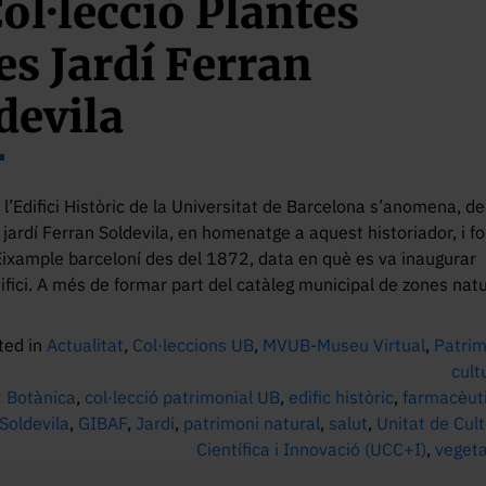
Col·lecció Plantes
es Jardí Ferran
devila
e l’Edifici Històric de la Universitat de Barcelona s’anomena, d
 jardí Ferran Soldevila, en homenatge a aquest historiador, i f
’Eixample barceloní des del 1872, data en què es va inaugurar
ifici. A més de formar part del catàleg municipal de zones nat
ted in
Actualitat
,
Col·leccions UB
,
MVUB-Museu Virtual
,
Patrim
cult
:
Botànica
,
col·lecció patrimonial UB
,
edific històric
,
farmacèut
Soldevila
,
GIBAF
,
Jardí
,
patrimoni natural
,
salut
,
Unitat de Cul
Científica i Innovació (UCC+I)
,
veget