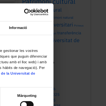
Patrimoni cultural
patrimoni cultural
universitari
patrimoni natural
patrimoni universitari
Pirineus
Informació
recerca
transferència
Sant Joan
sol
Universitat de
universitat
Barcelona
 de gestionar les vostres
tiques que puguin diferenciar
ractueu amb el lloc web) i amb
Mes de publicació
es hàbits de navegació). Per
July 2026
 de la Universitat de
May 2026
March 2026
January 2026
December 2025
Màrqueting
October 2025
September 2025