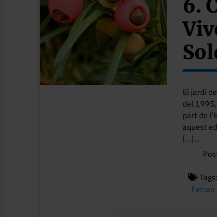
6. 
Viv
Sol
El jardí d
del 1995,
part de l
aquest ed
[…]...
Pos
Tags
Ferran 