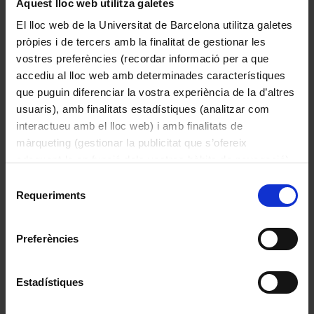
Patrimoni cultural
Aquest lloc web utilitza galetes
El lloc web de la Universitat de Barcelona utilitza galetes
Etiquetes
pròpies i de tercers amb la finalitat de gestionar les
vostres preferències (recordar informació per a que
Biologia
arxius
Botànica
150è aniversari
biblioteques
accediu al lloc web amb determinades característiques
catalogació
col·leccions
centenari
Cinema
ciència
que puguin diferenciar la vostra experiència de la d’altres
col·leccions
usuaris), amb finalitats estadístiques (analitzar com
patrimonials UB
interactueu amb el lloc web) i amb finalitats de
patrimonials universitàries
màrqueting (gestionar la publicitat que s’ofereix
adequant-la en funció dels vostres hàbits de navegació).
col·lecció patrimonial UB
coneixement
Per obtenir més informació sobre les galetes podeu
Selecció
CRAI Biblioteca de Belles Arts
dibuix naturalista
dibuixos botànics
consultar la
Política de galetes del lloc web de la
Requeriments
de
docència
Edifici Històric
Digitalització
Dublin Core
Universitat de Barcelona
.
consentiment
GLAM
Elies Rogent
instruments
festa
Floquet de Neu
científics
Mercè Durfort
Preferències
Jordi Sabater Pi
lluna
Miquel Porter i Moix
Museu Virtual
MVUB
museus
Omeka S
Estadístiques
Patrimoni cultural
Patrimoni