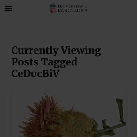
Blog
CeDocBiV
Currently Viewing
Posts Tagged
CeDocBiV