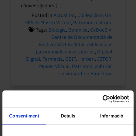
d’investigadors […]...
Posted in
Actualitat
,
Col·leccions UB
,
MVUB-Museu Virtual
,
Patrimoni cultural
Tags:
Biologia
,
Botànica
,
CeDocBiV
,
Centre de Documentació de
Biodiversitat Vegetal
,
col·leccions
patrimonials universitàries
,
Dipòsit
Digital
,
Farmàcia
,
GBIF
,
Herbari
,
JSTOR
,
Museu Virtual
,
Patrimoni cultural
,
Universitat de Barcelona
Categories
Actualitat
Consentiment
Detalls
Informació
Col·leccions UB
MVUB-Museu Virtual