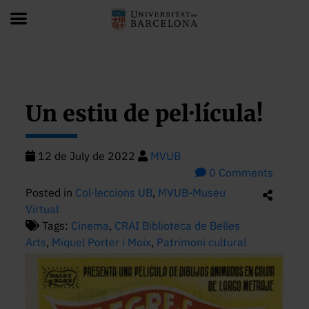
Blog
Un estiu de pel·lícula!
Un estiu de pel·lícula!
12 de July de 2022
MVUB
0 Comments
Posted in
Col·leccions UB
,
MVUB-Museu
Virtual
Tags:
Cinema
,
CRAI Biblioteca de Belles
Arts
,
Miquel Porter i Moix
,
Patrimoni cultural