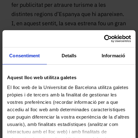
fer publicitat per atraure turisme a les
distintes regions d’Espanya que hi apareixen.
I, en aquest sentit, la seva estrena fou un gran
vehicle de propaganda turística el mateix any
en què Luis Antonio Bolín, director general de
Turisme, encunyava l’eslògan: «Spain is
Consentiment
Detalls
Informació
beautiful and different».
No obstant, les crítiques rebudes amb motiu
Aquest lloc web utilitza galetes
de l’estrena demostraven que ni el país
El lloc web de la Universitat de Barcelona utilitza galetes
disposava dels recursos i mitjans tècnics
pròpies i de tercers amb la finalitat de gestionar les
vostres preferències (recordar informació per a que
adequats, ni els professionals tenien
accediu al lloc web amb determinades característiques
l’experiència necessària per fer una pel·lícula
que puguin diferenciar la vostra experiència de la d’altres
d’animació de qualitat. Tant és així que, fins i
usuaris), amb finalitats estadístiques (analitzar com
tot la Junta Superior d’Orientació
interactueu amb el lloc web) i amb finalitats de