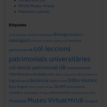
Col·leccions UB
MVUB-Museu Virtual
Patrimoni cultural
Etiquetes
Biologia
arxius
Botànica
150è aniversari
biblioteques
catalogació
col·leccions
centenari
Cinema
ciència
col·leccions
patrimonials UB
patrimonials universitàries
col·lecció patrimonial UB
coneixement
CRAI Biblioteca de Belles Arts
dibuix naturalista
dibuixos botànics
docència
Edifici Històric
Digitalització
Dublin Core
GLAM
Elies Rogent
instruments
festa
Floquet de Neu
científics
Mercè Durfort
Jordi Sabater Pi
lluna
Miquel Porter i Moix
Museu Virtual
MVUB
museus
Omeka S