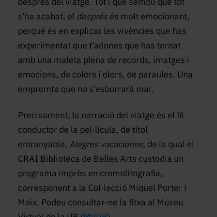
després del viatge. Tot i que sembli que tot
s’ha acabat, el
després
és molt emocionant,
perquè és en explicar les vivències que has
experimentat que t’adones que has tornat
amb una maleta plena de records, imatges i
emocions, de colors i olors, de paraules. Una
empremta que no s’esborrarà mai.
Precisament, la narració del viatge és el fil
conductor de la pel·lícula, de títol
entranyable,
Alegres vacaciones
, de la qual el
CRAI Biblioteca de Belles Arts custodia un
programa imprès en cromolitografia,
corresponent a la Col·lecció Miquel Porter i
Moix. Podeu consultar-ne la fitxa al Museu
Virtual de la UB (
MVUB
).