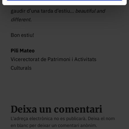
cartellera trobem alguna joia que ens permeti
gaudir d’una tarda d’estiu…
beautiful and
different
.
Bon estiu!
Pili Mateo
Vicerectorat de Patrimoni i Activitats
Culturals
Deixa un comentari
L'adreça electrònica no es publicarà. Deixa el nom
en blanc per deixar un comentari anònim.