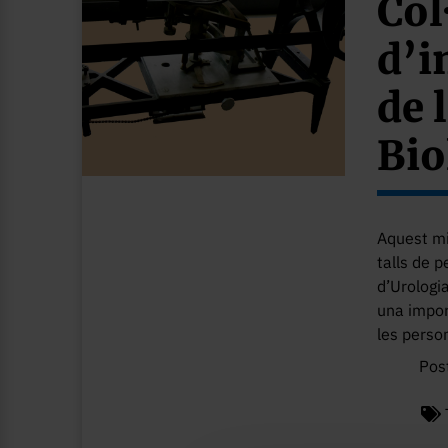
Col
d’i
de 
Bio
Aquest mic
talls de 
d’Urologi
una impor
les person
Pos