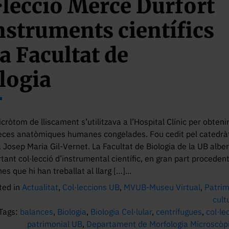
·lecció Mercè Durfort
nstruments científics
la Facultat de
logia
ròtom de lliscament s’utilitzava a l’Hospital Clínic per obteni
peces anatòmiques humanes congelades. Fou cedit pel catedrà
a Josep Maria Gil-Vernet. La Facultat de Biologia de la UB albe
tant col·lecció d’instrumental científic, en gran part proceden
es que hi han treballat al llarg […]...
ted in
Actualitat
,
Col·leccions UB
,
MVUB-Museu Virtual
,
Patrim
cult
Tags:
balances
,
Biologia
,
Biologia Cel·lular
,
centrífugues
,
col·le
patrimonial UB
,
Departament de Morfologia Microscòp