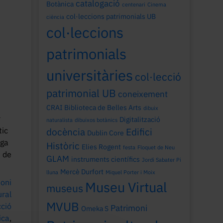
catalogació
Botànica
centenari
Cinema
col·leccions patrimonials UB
ciència
col·leccions
patrimonials
universitàries
col·lecció
patrimonial UB
coneixement
CRAI Biblioteca de Belles Arts
dibuix
r
Digitalització
naturalista
dibuixos botànics
tic
docència
Edifici
Dublin Core
rga
Històric
Elies Rogent
festa
Floquet de Neu
t de
GLAM
instruments científics
Jordi Sabater Pi
Mercè Durfort
lluna
Miquel Porter i Moix
oni
Museu Virtual
museus
ural
MVUB
cció
Patrimoni
Omeka S
ica
,