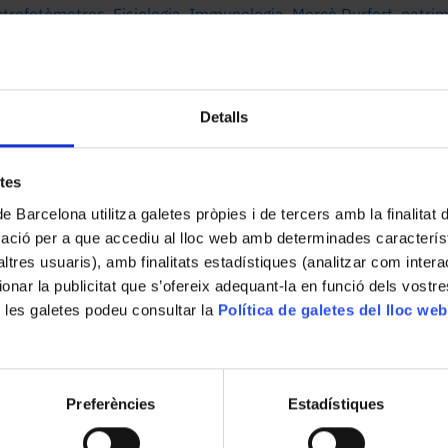
ctrofotòmetres
,
Fisiologia
,
Immunologia
,
Mercè Durfort
,
patri
natural
,
viscosímetres
,
xerin
Detalls
etes
de Barcelona utilitza galetes pròpies i de tercers amb la finalitat
mació per a que accediu al lloc web amb determinades caracterís
’altres usuaris), amb finalitats estadístiques (analitzar com inte
ionar la publicitat que s’ofereix adequant-la en funció dels vostr
 les galetes podeu consultar la
Política de galetes del lloc web
Preferències
Estadístiques