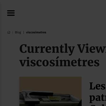
Blog
viscosímetres
Currently View
viscosímetres
Les
pat