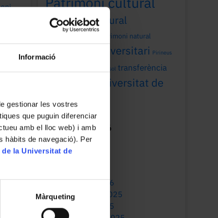
Patrimoni cultural
moni
gues
patrimoni cultural
universitari
patrimoni natural
patrimoni universitari
Pirineus
Informació
recerca
transferència
Sant Joan
sol
Universitat de
universitat
Barcelona
 de gestionar les vostres
tiques que puguin diferenciar
ractueu amb el lloc web) i amb
Mes de publicació
es hàbits de navegació). Per
July 2026
 de la Universitat de
May 2026
March 2026
January 2026
December 2025
Màrqueting
October 2025
September 2025