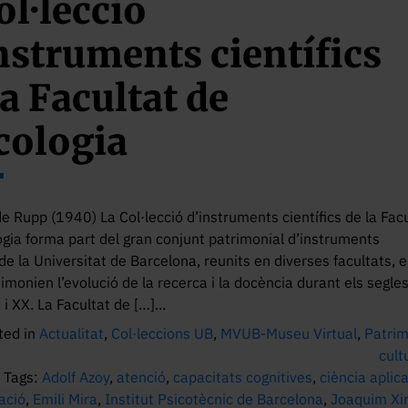
ol·lecció
nstruments científics
la Facultat de
cologia
de Rupp (1940) La Col·lecció d’instruments científics de la Fac
ogia forma part del gran conjunt patrimonial d’instruments
 de la Universitat de Barcelona, reunits en diverses facultats, e
imonien l’evolució de la recerca i la docència durant els segle
 i XX. La Facultat de […]...
ted in
Actualitat
,
Col·leccions UB
,
MVUB-Museu Virtual
,
Patrim
cult
Tags:
Adolf Azoy
,
atenció
,
capacitats cognitives
,
ciència aplic
ació
,
Emili Mira
,
Institut Psicotècnic de Barcelona
,
Joaquim Xi