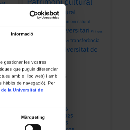
Patrimoni cultural
ció
,
ació
patrimoni cultural
universitari
patrimoni natural
patrimoni universitari
Pirineus
Informació
recerca
transferència
Sant Joan
sol
Universitat de
universitat
Barcelona
 de gestionar les vostres
tiques que puguin diferenciar
ractueu amb el lloc web) i amb
Mes de publicació
es hàbits de navegació). Per
July 2026
 de la Universitat de
May 2026
March 2026
January 2026
December 2025
Màrqueting
October 2025
September 2025