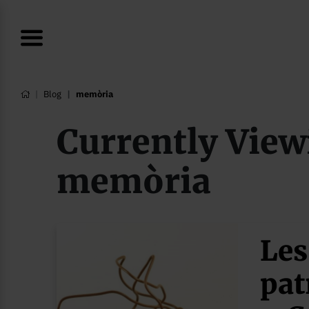
Blog
memòria
Currently View
memòria
Les
pat