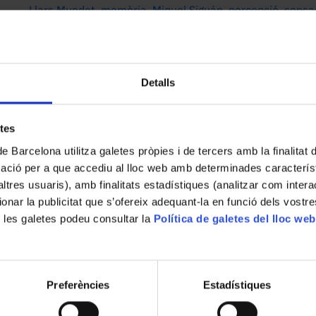
Llars Mundet
,
memòria
,
Miquel Siguán
,
percepció
,
sensa
sensibilitz
Detalls
etes
de Barcelona utilitza galetes pròpies i de tercers amb la finalitat
mació per a que accediu al lloc web amb determinades caracterís
’altres usuaris), amb finalitats estadístiques (analitzar com inte
ionar la publicitat que s’ofereix adequant-la en funció dels vostr
 les galetes podeu consultar la
Política de galetes del lloc web
Preferències
Estadístiques