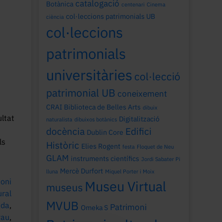
catalogació
Botànica
centenari
Cinema
col·leccions patrimonials UB
ciència
col·leccions
patrimonials
universitàries
col·lecció
patrimonial UB
coneixement
CRAI Biblioteca de Belles Arts
dibuix
ultat
Digitalització
naturalista
dibuixos botànics
docència
Edifici
Dublin Core
ls
Històric
Elies Rogent
festa
Floquet de Neu
s
GLAM
instruments científics
Jordi Sabater Pi
Mercè Durfort
lluna
Miquel Porter i Moix
oni
Museu Virtual
museus
ural
MVUB
ada
,
Patrimoni
Omeka S
rau
,