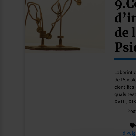
9.C
d’i
de 
Psi
Laberint 
de Psicol
científics
quals test
XVIII, XIX
Pos
divulg