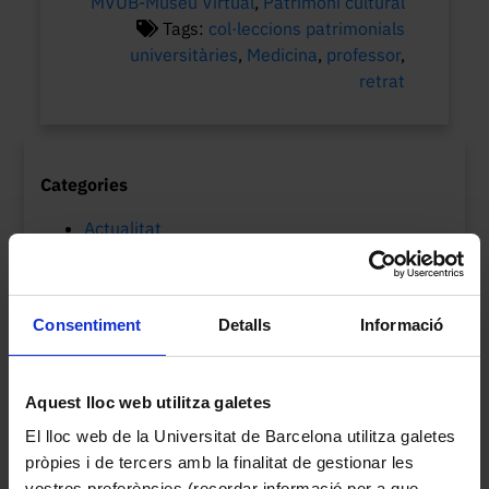
MVUB-Museu Virtual
,
Patrimoni cultural
Tags:
col·leccions patrimonials
universitàries
,
Medicina
,
professor
,
retrat
Categories
Actualitat
Col·leccions UB
MVUB-Museu Virtual
Patrimoni cultural
Consentiment
Detalls
Informació
Etiquetes
Aquest lloc web utilitza galetes
Biologia
arxius
Botànica
150è aniversari
biblioteques
El lloc web de la Universitat de Barcelona utilitza galetes
catalogació
col·leccions
centenari
Cinema
ciència
pròpies i de tercers amb la finalitat de gestionar les
col·leccions
patrimonials UB
vostres preferències (recordar informació per a que