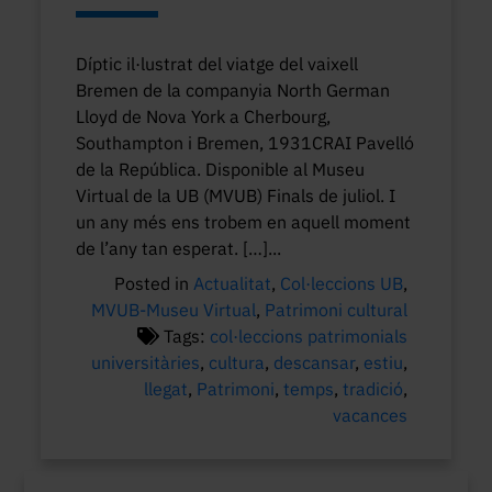
Díptic il·lustrat del viatge del vaixell
Bremen de la companyia North German
Lloyd de Nova York a Cherbourg,
Southampton i Bremen, 1931CRAI Pavelló
de la República. Disponible al Museu
Virtual de la UB (MVUB) Finals de juliol. I
un any més ens trobem en aquell moment
de l’any tan esperat. […]...
Posted in
Actualitat
,
Col·leccions UB
,
MVUB-Museu Virtual
,
Patrimoni cultural
Tags:
col·leccions patrimonials
universitàries
,
cultura
,
descansar
,
estiu
,
llegat
,
Patrimoni
,
temps
,
tradició
,
vacances