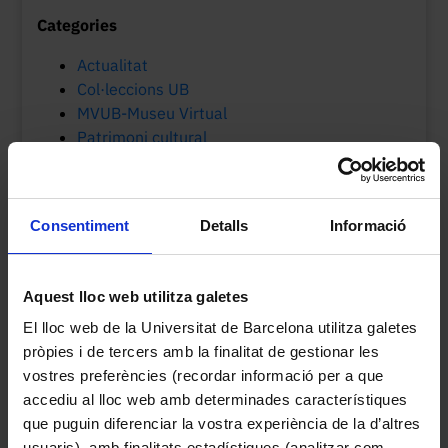
Categories
Actualitat
Col·leccions UB
MVUB-Museu Virtual
Patrimoni cultural
Etiquetes
Consentiment
Detalls
Informació
Biologia
arxius
Botànica
150è aniversari
biblioteques
catalogació
col·leccions
centenari
Cinema
ciència
col·leccions
Aquest lloc web utilitza galetes
patrimonials UB
patrimonials universitàries
El lloc web de la Universitat de Barcelona utilitza galetes
pròpies i de tercers amb la finalitat de gestionar les
col·lecció patrimonial UB
coneixement
vostres preferències (recordar informació per a que
CRAI Biblioteca de Belles Arts
accediu al lloc web amb determinades característiques
dibuix naturalista
dibuixos botànics
docència
Edifici Històric
que puguin diferenciar la vostra experiència de la d’altres
Digitalització
Dublin Core
usuaris), amb finalitats estadístiques (analitzar com