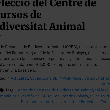
·lecció del Centre de
ursos de
diversitat Animal
 de Recursos de Biodiversitat Animal (CRBA), ubicat a la planta
’edifici Ramon Margalef de la Facultat de Biologia, és un servei
a recerca i a la docència que preserva i gestiona una col·lecci
 d’aproximadament 400.000 exemplars, informatitzats
nt en una base de […]...
ted in
Actualitat
,
Col·leccions UB
,
MVUB-Museu Virtual
,
Patrim
cult
Tags:
Centre de Recursos de Biodiversitat Animal
,
col·lecc
imonials universitàries
,
CRBA
,
Facultat de Biologia
,
Museu Virt
Patrimoni cultural
,
Universitat de Barcelona
,
Zool