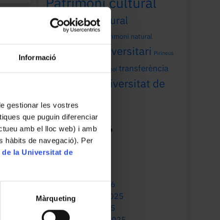
Patrimoni cultural
patrimoni cultural
universitari
patrimoni natural
patrimoni universitari
Pirineus
Informació
recerca
transferència
Sant Joan
sol
Universitat de
universitat
Barcelona
 de gestionar les vostres
tiques que puguin diferenciar
ractueu amb el lloc web) i amb
Mes de publicació
es hàbits de navegació). Per
July 2026
 de la Universitat de
May 2026
March 2026
January 2026
December 2025
Màrqueting
October 2025
September 2025