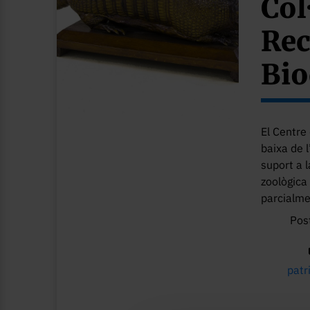
Col
Rec
Bio
El Centre
baixa de l
suport a l
zoològica
parcialme
Pos
patr