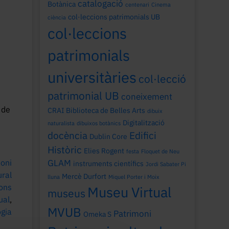
catalogació
Botànica
centenari
Cinema
col·leccions patrimonials UB
ciència
col·leccions
patrimonials
universitàries
col·lecció
patrimonial UB
coneixement
 de
CRAI Biblioteca de Belles Arts
dibuix
ó
Digitalització
naturalista
dibuixos botànics
docència
Edifici
Dublin Core
Històric
Elies Rogent
festa
Floquet de Neu
oni
GLAM
instruments científics
Jordi Sabater Pi
ural
Mercè Durfort
lluna
Miquel Porter i Moix
ions
Museu Virtual
museus
ual
,
MVUB
ogia
Patrimoni
Omeka S