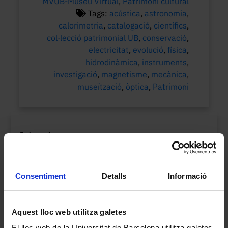
MVUB-Museu Virtual
,
Patrimoni cultural
Tags:
acústica
,
astronomia
,
calorimetria
,
catalogació
,
científics
,
col·lecció patrimonial UB
,
conservació
,
electricitat
,
evolució
,
física
,
hidrodinàmica
,
instruments
,
investigació
,
magnetisme
,
mecànica
,
museïtzació
,
òptica
,
Patrimoni
Categories
Actualitat
Col·leccions UB
Consentiment
Detalls
Informació
MVUB-Museu Virtual
Patrimoni cultural
Aquest lloc web utilitza galetes
Etiquetes
El lloc web de la Universitat de Barcelona utilitza galetes