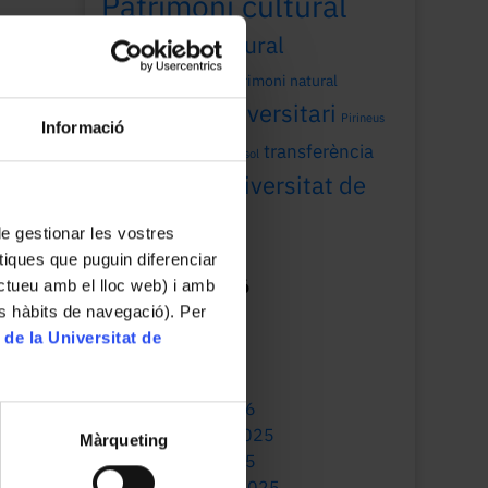
Patrimoni cultural
patrimoni cultural
universitari
patrimoni natural
patrimoni universitari
Pirineus
Informació
recerca
transferència
Sant Joan
sol
Universitat de
universitat
Barcelona
 de gestionar les vostres
tiques que puguin diferenciar
ractueu amb el lloc web) i amb
Mes de publicació
es hàbits de navegació). Per
July 2026
 de la Universitat de
May 2026
March 2026
January 2026
December 2025
Màrqueting
October 2025
September 2025