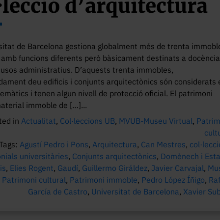
·lecció d’arquitectura
sitat de Barcelona gestiona globalment més de trenta immobl
amb funcions diferents però bàsicament destinats a docència
 usos administratius. D’aquests trenta immobles,
ament deu edificis i conjunts arquitectònics són considerats 
màtics i tenen algun nivell de protecció oficial. El patrimoni
material immoble de […]...
ted in
Actualitat
,
Col·leccions UB
,
MVUB-Museu Virtual
,
Patrim
cult
Tags:
Agustí Pedro i Pons
,
Arquitectura
,
Can Mestres
,
col·lecc
nials universitàries
,
Conjunts arquitectònics
,
Domènech i Est
is
,
Elies Rogent
,
Gaudí
,
Guillermo Giráldez
,
Javier Carvajal
,
Mu
,
Patrimoni cultural
,
Patrimoni immoble
,
Pedro López Íñigo
,
Ra
García de Castro
,
Universitat de Barcelona
,
Xavier Su