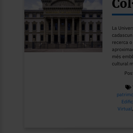
Col
La Univer
cadascun 
recerca o
aproximad
més emble
cultural 
Pos
patrimo
Edific
Virtual