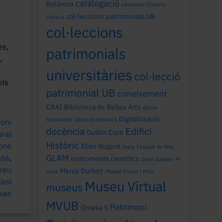
catalogació
Botànica
centenari
Cinema
col·leccions patrimonials UB
ciència
col·leccions
es,
patrimonials
,
universitàries
col·lecció
els
patrimonial UB
coneixement
CRAI Biblioteca de Belles Arts
dibuix
Digitalització
naturalista
dibuixos botànics
oni
docència
Edifici
Dublin Core
ural
Històric
ions
Elies Rogent
festa
Floquet de Neu
apà
,
GLAM
instruments científics
Jordi Sabater Pi
seu
Mercè Durfort
lluna
Miquel Porter i Moix
fael
Museu Virtual
museus
bias
MVUB
Patrimoni
Omeka S