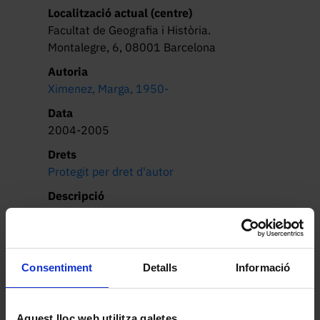
Localització actual (centre)
Facultat de Geografia i Història.
Montalegre, 6, 08001 Barcelona
Autoria
Ximenez, Marga, 1950-
Data
2004-2005
Drets
Protegit per dret d'autor
Descripció
“Un mar a la cuina”, de Marga Ximenez, 
és una serigrafia vinculada a la 
instal·lació multimèdia “Domus Aurea”, 
realitzada juntament amb Nora Ancarola 
Consentiment
Detalls
Informació
dins del projecte “Trilogia de la 
Llegir més
Privadesa”. L’obra s’inscriu en una línia 
d’investigació centrada en la construcció 
Aquest lloc web utilitza galetes