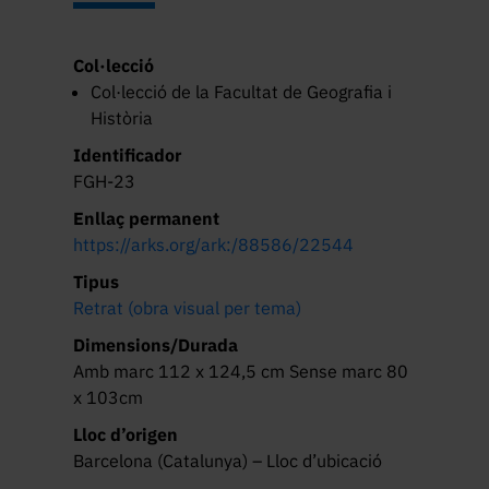
Geografia i
Història de la
Col·lecció
Universitat de
Col·lecció de la Facultat de Geografia i
Història
Barcelona, 2004-
Identificador
2012.
FGH-23
Enllaç permanent
https://arks.org/ark:/88586/22544
Tipus
Retrat (obra visual per tema)
Dimensions/Durada
Amb marc 112 x 124,5 cm Sense marc 80
x 103cm
Lloc d’origen
Barcelona (Catalunya) – Lloc d’ubicació