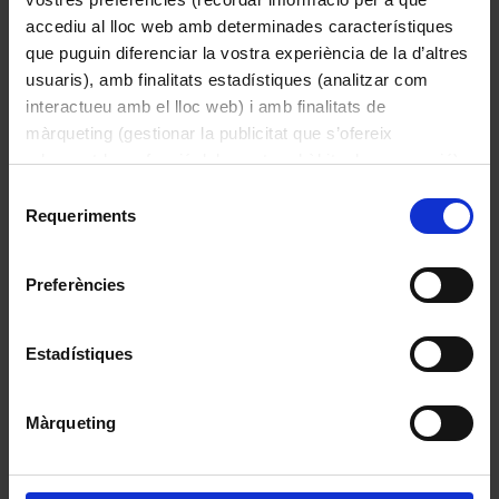
accediu al lloc web amb determinades característiques
que puguin diferenciar la vostra experiència de la d’altres
usuaris), amb finalitats estadístiques (analitzar com
interactueu amb el lloc web) i amb finalitats de
màrqueting (gestionar la publicitat que s’ofereix
adequant-la en funció dels vostres hàbits de navegació).
Per obtenir més informació sobre les galetes podeu
Selecció
consultar la
Política de galetes del lloc web de la
Requeriments
de
Universitat de Barcelona
.
consentiment
Psittacus erithacus (lloro gris africà)
Preferències
Linnaeus, 1758
Estadístiques
Màrqueting