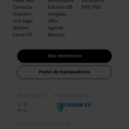
Mapa web
Biblioteques
Estudiants
Contacte
Edicions UB
PAS i PDI
Directori
Llengües
Avís legal
UBtv
Galetes
Agenda
Covid-19
Notícies
Seu electrònica
Portal de transparència
Membre de la
Fundadora de la
Excel·lència internacional