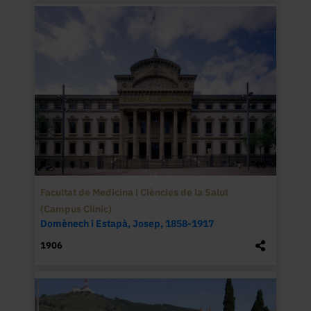
(1725-1798) considerava propis d'una 
universitat: ordenació de les 
dependències al voltant d'un claustre, 
situació de les aules al primer pis i de la 
biblioteca al segon, i elevació de dues 
torres, que en el cas de la Universitat de 
Barcelona es van construir als costats.

Cal destacar finalment, els jardins a 
través dels quals s’obre l’edifici cap a la 
part posterior i els laterals, envoltant, 
Facultat de Medicina i Ciències de la Salut
així, tota l’estructura en U de la 
(Campus Clínic)
construcció, tret de la façana. La reixa 
Domènech i Estapà, Josep, 1858-1917
que tanca el jardí fou projectada per 
1906
Rogent, però va ser col·locada entre el 
1892 i el 1893, quan Rogent ja havia 
cessat des de feia temps (1889) en el seu 
càrrec de director de les obres.