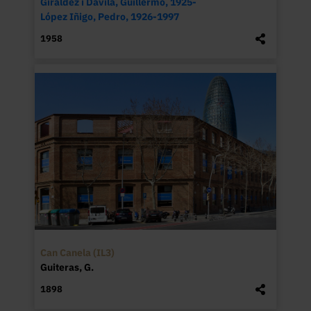
Giráldez i Dávila, Guillermo, 1925-
De la configuració de l'edifici destaca, 
López Iñigo, Pedro, 1926-1997
tant a la planta com a la façana, l'ús de la 
1958
simetria, que situa al seu eix un cos 
central flanquejat per dos de laterals 
idèntics. En el cos central just en el 
centre neuràlgic de tota la composició es 
va ubicar la dependència que per a 
Rogent representa l'ànima o l'essència de 
la Universitat i que la caracteritza amb 
més força: el Saló de Graus o Paranimf. 
Pel que fa a la façana, destaca la seva 
aparença massissa horitzontal, alleugira, 
però, per una successió contínua 
d'obertures en arcs rodons, seguint la 
tendència del Rundbogenstil alemany.

Can Canela (IL3)
Guiteras, G.
Elies Rogent va seguir els principis 
1898
arquitectònics que el teòric de 
l'arquitectura italià Francesco Milizia 