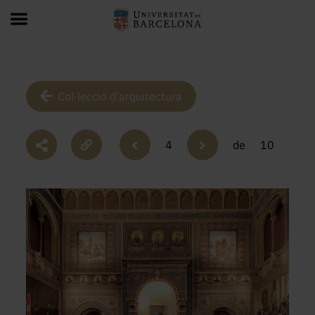
Col·lecció d’arquitectura
4
de
10