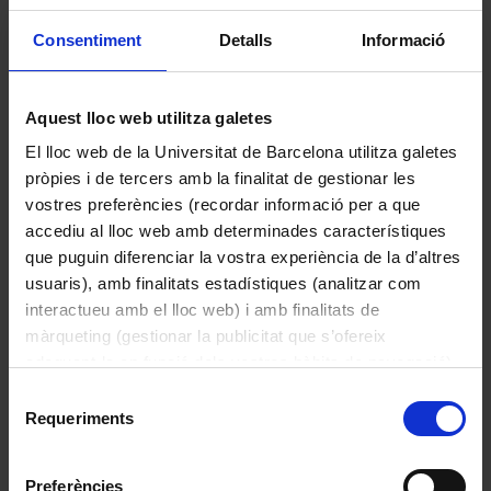
Històric de la UB
Consentiment
Detalls
Informació
Lloc d’origen
Barcelona, Espanya
Localització actual (centre)
Aquest lloc web utilitza galetes
Edifici Històric. Gran Via de les Corts
El lloc web de la Universitat de Barcelona utilitza galetes
Catalanes, 585, 08007 Barcelona
pròpies i de tercers amb la finalitat de gestionar les
Autoria
vostres preferències (recordar informació per a que
Rogent, Elies, 1821-1897
accediu al lloc web amb determinades característiques
que puguin diferenciar la vostra experiència de la d’altres
Data
usuaris), amb finalitats estadístiques (analitzar com
1863 - 1893
interactueu amb el lloc web) i amb finalitats de
Drets
màrqueting (gestionar la publicitat que s’ofereix
Protegit per dret d'autor
adequant-la en funció dels vostres hàbits de navegació).
Per obtenir més informació sobre les galetes podeu
Descripció
Selecció
consultar la
Política de galetes del lloc web de la
Requeriments
L'any 1860 l'arquitecte Elies Rogent va 
de
Universitat de Barcelona
.
fer els primers croquis del nou edifici de 
consentiment
la Universitat. En principi es volia 
Preferències