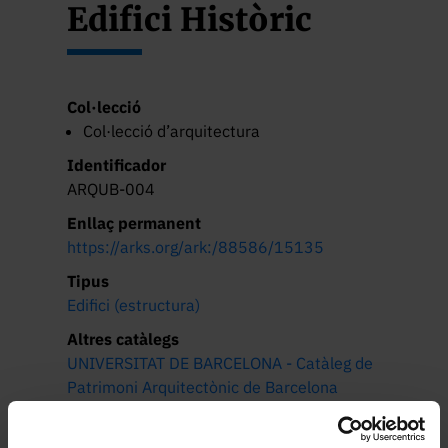
Edifici Històric
Col·lecció
Col·lecció d’arquitectura
Identificador
ARQUB-004
Enllaç permanent
https://arks.org/ark:/88586/15135
Tipus
Edifici (estructura)
Altres catàlegs
UNIVERSITAT DE BARCELONA - Catàleg de
Patrimoni Arquitectònic de Barcelona
(Portal d'Informació Urbanística)
Plànols de l'Edifici Històric de l'Arxiu