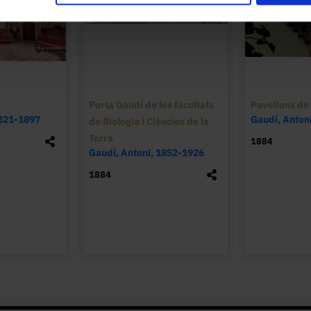
Durant els darrers anys s'han portat a term
les que van projectar els arquitectes Lluís C
central, i l'estudi d'arquitectura de Miquel
Porta Gaudí de les facultats
Pavellons de 
1821-1897
Gaudí, Anton
de Biologia i Ciències de la
Terra
1884
Gaudí, Antoni, 1852-1926
1884