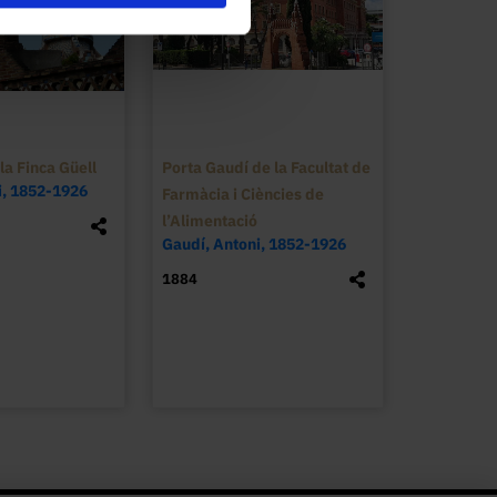
e reformes importants de l'edifici, com ara 
lotet i Ignasi Paricio, que afecten la part 
 Espinet i Antoni Ubach.
la Finca Güell
Porta Gaudí de la Facultat de
i, 1852-1926
Farmàcia i Ciències de
l’Alimentació
Gaudí, Antoni, 1852-1926
1884