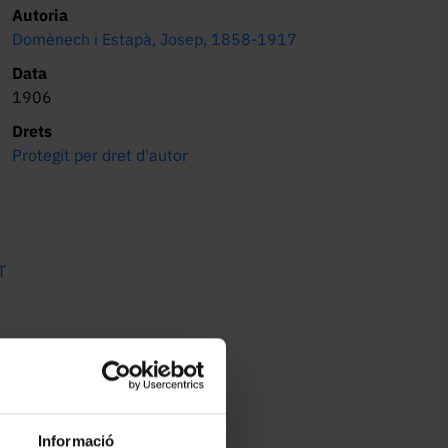
Autoria
Domènech i Estapà, Josep, 1858-1917
Data
1906
Drets
Protegit per dret d'autor
T
Informació