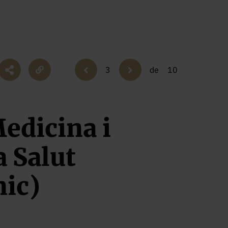
3
de
10
Medicina i
a Salut
nic)