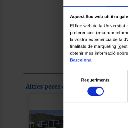
Aquest lloc web utilitza gal
El lloc web de la Universitat 
preferències (recordar infor
la vostra experiència de la d
finalitats de màrqueting (gest
obtenir més informació sobre
Barcelona
.
Selecció
Requeriments
de
Altres peces de la col·lecció
consentiment