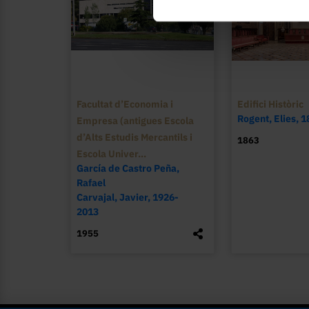
Facultat d’Economia i
Edifici Històric
Rogent, Elies, 
Empresa (antigues Escola
d’Alts Estudis Mercantils i
1863
Escola Univer...
García de Castro Peña,
Rafael
Carvajal, Javier, 1926-
2013
1955