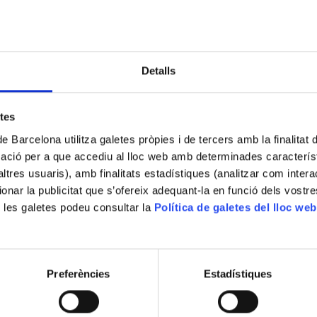
Detalls
etes
de Barcelona utilitza galetes pròpies i de tercers amb la finalitat
mació per a que accediu al lloc web amb determinades caracterís
’altres usuaris), amb finalitats estadístiques (analitzar com inte
ionar la publicitat que s’ofereix adequant-la en funció dels vostr
encia
 les galetes podeu consultar la
Política de galetes del lloc web
n certificado de asistencia a través del formulario de ins
cuentro.
Preferències
Estadístiques