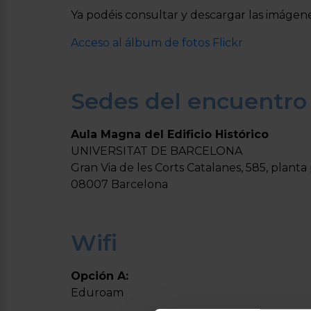
Ya podéis consultar y descargar las imágene
Acceso al álbum de fotos Flickr
Sedes del encuentro
Aula Magna del Edificio Histórico
UNIVERSITAT DE BARCELONA
Gran Via de les Corts Catalanes, 585, planta
08007 Barcelona
Wifi
Opción A:
Eduroam