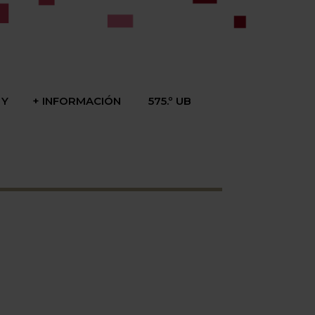
 Y
+ INFORMACIÓN
575.º UB