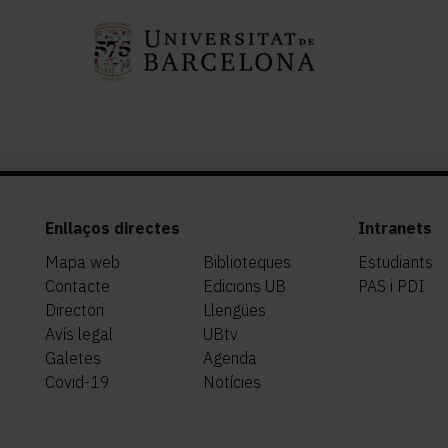
Enllaços directes
Intranets
Mapa web
Biblioteques
Estudiants
Contacte
Edicions UB
PAS i PDI
Directori
Llengües
Avís legal
UBtv
Galetes
Agenda
Covid-19
Notícies