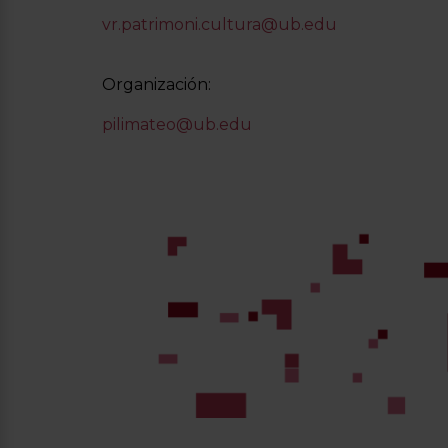
vr.patrimoni.cultura@ub.edu
Organización:
pilimateo@ub.edu