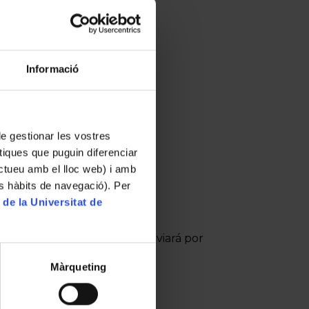
Informació
 de gestionar les vostres
tiques que puguin diferenciar
ractueu amb el lloc web) i amb
es hàbits de navegació). Per
 de la Universitat de
cripción. El certificado se enviará por
Màrqueting