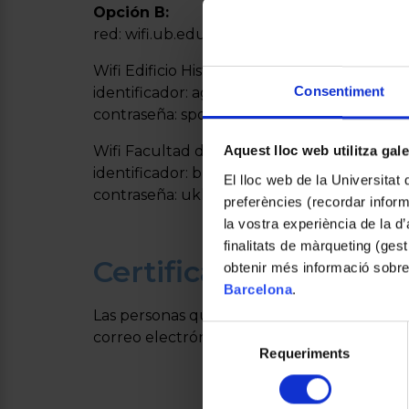
Opción B:
red: wifi.ub.edu
Wifi Edificio Histórico:
Consentiment
identificador: agaces.tmp
contraseña: spok57
Wifi Facultad de Derecho:
Aquest lloc web utilitza gal
identificador: bllebg.tmp
El lloc web de la Universitat 
contraseña: ukkf85
preferències (recordar infor
la vostra experiència de la d
finalitats de màrqueting (gest
Certificados de asist
obtenir més informació sobre
Barcelona
.
Las personas que lo deseen podrán solicitar u
Selecció
correo electrónico una vez finalizado el en
Requeriments
de
consentiment