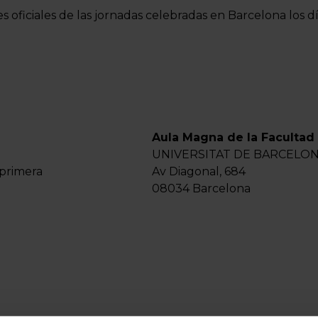
s oficiales de las jornadas celebradas en Barcelona los d
Aula Magna de la Facultad
UNIVERSITAT DE BARCELO
 primera
Av Diagonal, 684
08034 Barcelona