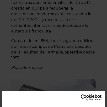
luz. Es una obra emblemática del Grup R,
creado en 1951 para recuperar la
arquitectura moderna catalana —como la
del GATCPAC— y reconectar con las
corrientes internacionales después de la
autarquía franquista.
Construido en 1958, fue el segundo edificio
del nuevo campus de Pedralbes, después
de la Facultad de Farmacia, operativa desde
1957.
Más información