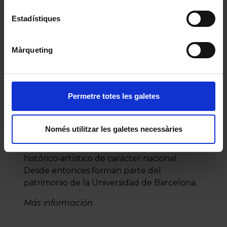
Construidos entre 1884 y 1887, incluyen la
casa del portero, las caballerizas y la puerta
Estadístiques
monumental con la famosa reja del dragón,
y constituyen un conjunto singular del
Màrqueting
modernismo catalán.
En 1958, una parte importante de los
terrenos próximos al Palacio Real se
Permetre totes les galetes
adquirió para construir la nueva ciudad
universitaria y, al pasar a manos de la
Universidad de Barcelona, los pabellones se
Només utilitzar les galetes necessàries
readaptaron a los nuevos usos. En 1969
fueron declarados monumento
histórico‑artístico de carácter nacional.
Desde entonces forman parte del
patrimonio de la Universidad de Barcelona.
Más información