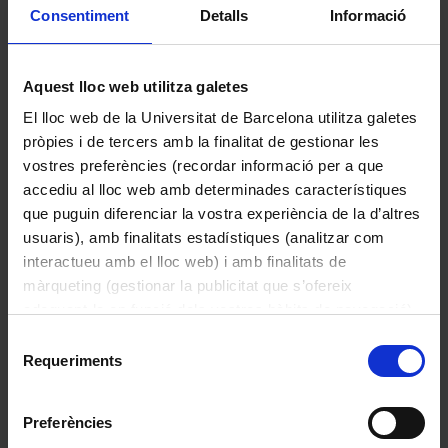
Consentiment
Detalls
Informació
Aquest lloc web utilitza galetes
El lloc web de la Universitat de Barcelona utilitza galetes
pròpies i de tercers amb la finalitat de gestionar les
vostres preferències (recordar informació per a que
accediu al lloc web amb determinades característiques
que puguin diferenciar la vostra experiència de la d’altres
Pabellones de la
usuaris), amb finalitats estadístiques (analitzar com
interactueu amb el lloc web) i amb finalitats de
Finca Güell
màrqueting (gestionar la publicitat que s’ofereix
adequant-la en funció dels vostres hàbits de navegació).
Av Pedralbes, 7, 08034 Barcelona
Per obtenir més informació sobre les galetes podeu
Selecció
consultar la
Política de galetes del lloc web de la
Requeriments
de
Universitat de Barcelona
.
Los Pabellones de la Finca Güell son una de
consentiment
las primeras obras relevantes de Antoni
Preferències
Gaudí para su mecenas Eusebi Güell.