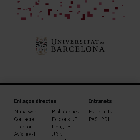
Enllaços directes
Intranets
Mapa web
Biblioteques
Estudiants
Contacte
Edicions UB
PAS i PDI
Directori
Llengües
Avís legal
UBtv