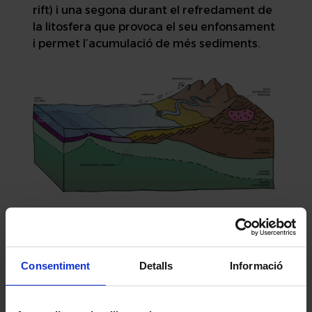
rift) i una segona durant el refredament de
la litosfera que provoca el seu enfonsament
i permet l’acumulació de més sediments.
Marge convergent
Consentiment
Detalls
Informació
Els límits convergents són zones on dues
plaques tectòniques xoquen i una s’enfonsa