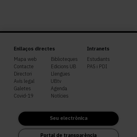
Enllaços directes
Intranets
Mapa web
Biblioteques
Estudiants
Contacte
Edicions UB
PAS i PDI
Directori
Llengües
Avís legal
UBtv
Galetes
Agenda
Covid-19
Notícies
Seu electrònica
Portal de transparència