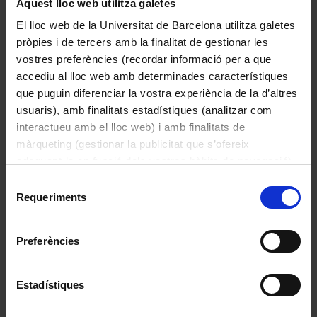
Aquest lloc web utilitza galetes
sota l’altra (subducció). En el cas que
El lloc web de la Universitat de Barcelona utilitza galetes
subdueixi una placa oceànica, aquesta
pròpies i de tercers amb la finalitat de gestionar les
aporta aigua que afavoreix la formació de
vostres preferències (recordar informació per a que
magmes, i es formen grans intrusions de
accediu al lloc web amb determinades característiques
roques plutòniques i volcans. Les elevades
que puguin diferenciar la vostra experiència de la d’altres
temperatures i pressions a les parts
usuaris), amb finalitats estadístiques (analitzar com
profundes de l’escorça engruixida dona lloc
interactueu amb el lloc web) i amb finalitats de
a les roques metamòrfiques. El resultat de
màrqueting (gestionar la publicitat que s’ofereix
la convergència i subducció entre plaques
adequant-la en funció dels vostres hàbits de navegació).
és la formació de les serralades i arcs
Per obtenir més informació sobre les galetes podeu
Selecció
volcànics on afloren totes aquestes roques.
consultar la
Política de galetes del lloc web de la
Requeriments
de
Universitat de Barcelona
.
consentiment
Preferències
Estadístiques