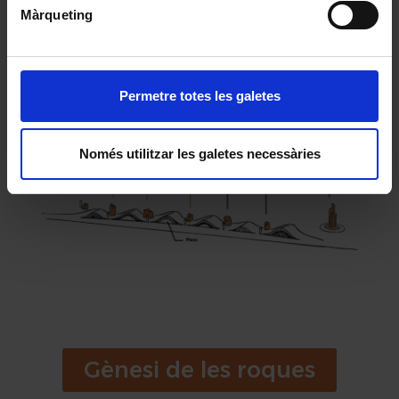
Màrqueting
Permetre totes les galetes
Espai i presentació entrada
Només utilitzar les galetes necessàries
Gènesi de les roques