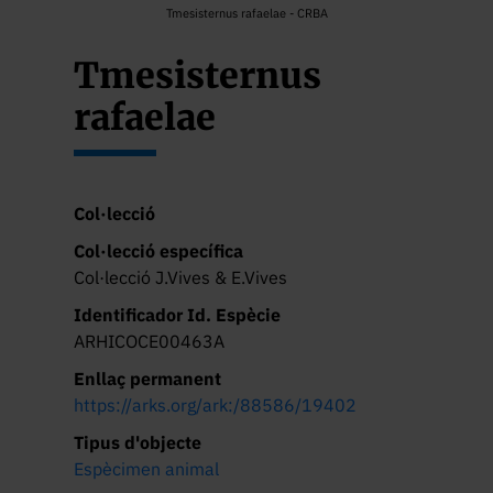
Tmesisternus rafaelae - CRBA
Tmesisternus
rafaelae
Col·lecció
Col·lecció específica
Col·lecció J.Vives & E.Vives
Identificador Id. Espècie
ARHICOCE00463A
Enllaç permanent
https://arks.org/ark:/88586/19402
Tipus d'objecte
Espècimen animal