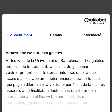
Altres peces de la col·lecció
Consentiment
Detalls
Informació
Aquest lloc web utilitza galetes
El lloc web de la Universitat de Barcelona utilitza galetes
pròpies i de tercers amb la finalitat de gestionar les
vostres preferències (recordar informació per a que
accediu al lloc web amb determinades característiques
que puguin diferenciar la vostra experiència de la d’altres
usuaris), amb finalitats estadístiques (analitzar com
Sturnus vulgaris (estornell)
interactueu amb el lloc web) i amb finalitats de
Linnaeus, 1758
màrqueting (gestionar la publicitat que s’ofereix
adequant-la en funció dels vostres hàbits de navegació).