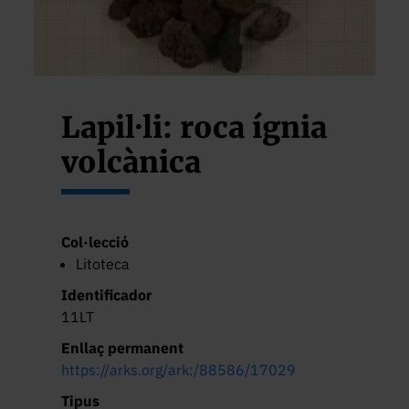
Lapil·li: roca ígnia
volcànica
Col·lecció
Litoteca
Identificador
11LT
Enllaç permanent
https://arks.org/ark:/88586/17029
Tipus