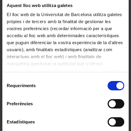
laves i que es perden en el moment de 
Aquest lloc web utilitza galetes
Basalt: roca ígnia volcànica
l'erupció. Si s'observen amb la lupa 
El lloc web de la Universitat de Barcelona utilitza galetes
binocular, es comprovarà que les 
pròpies i de tercers amb la finalitat de gestionar les
vesícules són mil·limètriques, 
vostres preferències (recordar informació per a que
intercomunicades, de vegades fusionades 
accediu al lloc web amb determinades característiques
per formar-ne una de més gran i 
que puguin diferenciar la vostra experiència de la d’altres
separades per parets molt primes de lava 
usuaris), amb finalitats estadístiques (analitzar com
vítria. El lapil·li de la fotografia es va 
interactueu amb el lloc web) i amb finalitats de
originar en una de les darreres erupcions 
màrqueting (gestionar la publicitat que s’ofereix
del volcà Croscat, fa uns 11.000 anys, 
adequant-la en funció dels vostres hàbits de navegació).
una de les darreres de la península 
Per obtenir més informació sobre les galetes podeu
Ibèrica.
Selecció
consultar la
Política de galetes del lloc web de la
Requeriments
de
Universitat de Barcelona
.
consentiment
Preferències
Marbre de Gualba: roca metamòrfica
Estadístiques