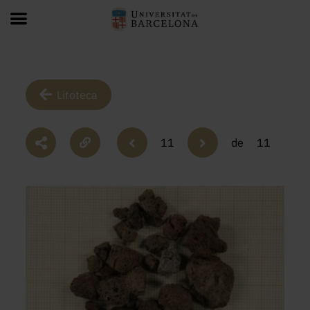
Litoteca
11
de
11