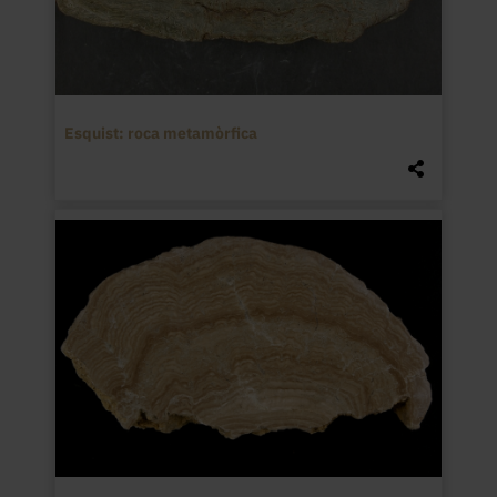
Esquist: roca metamòrfica