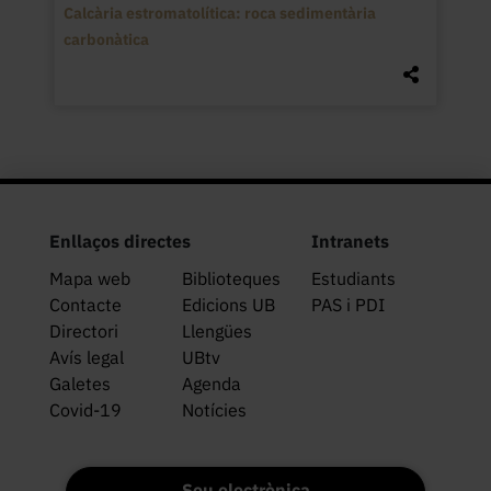
Calcària estromatolítica: roca sedimentària
carbonàtica
Enllaços directes
Intranets
Mapa web
Biblioteques
Estudiants
Contacte
Edicions UB
PAS i PDI
Directori
Llengües
Avís legal
UBtv
Galetes
Agenda
Covid-19
Notícies
Seu electrònica