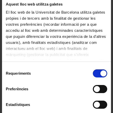
Aquest lloc web utilitza galetes
El lloc web de la Universitat de Barcelona utilitza galetes
pròpies i de tercers amb la finalitat de gestionar les
vostres preferències (recordar informació per a que
accediu al lloc web amb determinades característiques
que puguin diferenciar la vostra experiència de la d’altres
usuaris), amb finalitats estadístiques (analitzar com
interactueu amb el lloc web) i amb finalitats de
màrqueting (gestionar la publicitat que s’ofereix
adequant-la en funció dels vostres hàbits de navegació).
Per obtenir més informació sobre les galetes podeu
Selecció
Gres vermell: roca sedimentària detrítica del grup
consultar la
Política de galetes del lloc web de la
Requeriments
de
de les arenites
Universitat de Barcelona
.
consentiment
Preferències
Estadístiques