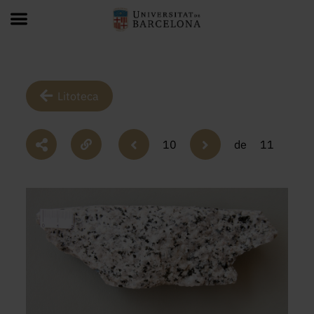
Litoteca
10
de
11