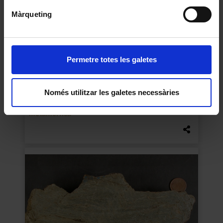
Màrqueting
Permetre totes les galetes
Només utilitzar les galetes necessàries
Pissara carbonosa amb restes vegetals: roca
metamòrfica