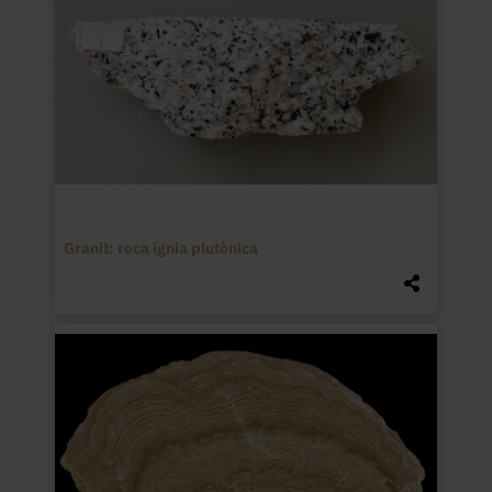
Granit: roca ígnia plutònica