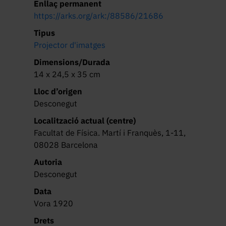
Enllaç permanent
https://arks.org/ark:/88586/21686
Tipus
Projector d'imatges
Dimensions/Durada
14 x 24,5 x 35 cm
Lloc d’origen
Desconegut
Localització actual (centre)
Facultat de Física. Martí i Franquès, 1-11,
08028 Barcelona
Autoria
Desconegut
Data
Vora 1920
Drets