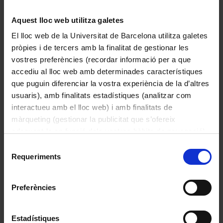
Aquest lloc web utilitza galetes
El lloc web de la Universitat de Barcelona utilitza galetes
pròpies i de tercers amb la finalitat de gestionar les
vostres preferències (recordar informació per a que
accediu al lloc web amb determinades característiques
que puguin diferenciar la vostra experiència de la d’altres
usuaris), amb finalitats estadístiques (analitzar com
interactueu amb el lloc web) i amb finalitats de
màrqueting (gestionar la publicitat que s’ofereix
adequant-la en funció dels vostres hàbits de navegació).
Receptor de ràdio
Per obtenir més informació sobre les galetes podeu
Selecció
General Electric
consultar la
Política de galetes del lloc web de la
Requeriments
de
Universitat de Barcelona
.
1940
consentiment
Preferències
Estadístiques