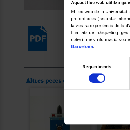
Aquest lloc web utilitza gal
El lloc web de la Universitat 
Foto: Claudia León Mas
preferències (recordar infor
la vostra experiència de la d
finalitats de màrqueting (gest
obtenir més informació sobre
Barcelona
.
Selecció
Requeriments
de
consentiment
Altres peces de la col·lecció