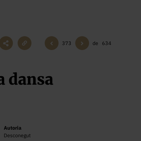
373
de
634
 a dansa
Autoria
Desconegut