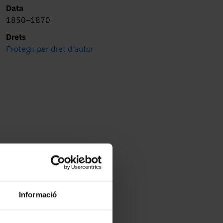
Data
1850–1870
Drets
Protegit per dret d'autor
Informació