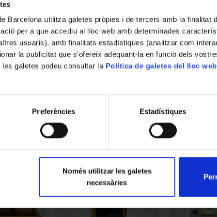
etes
Descripció
Descripció general

de Barcelona utilitza galetes pròpies i de tercers amb la finalitat
Aparell d’electrostàtica conegut com a “glo
mació per a que accediu al lloc web amb determinades caracterís
base de fusta sobre la qual s’aixequen qu
’altres usuaris), amb finalitats estadístiques (analitzar com inte
estructura metàl·lica superior en forma d’a
ionar la publicitat que s’ofereix adequant-la en funció dels vostr
metàl·lic central. El conjunt combina element
 les galetes podeu consultar la
Política de galetes del lloc web
Llegir més
la instrumentació científica de finals del segl
Funcionament

L’instrument es connecta a una font d’elect
Preferències
Estadístiques
màquina de fricció o d’inducció. En carregar
de repulsió electrostàtica que provoquen e
sobre la base o en contacte amb el disc su
una “dansa”, permet visualitzar de manera qu
estàtica i la distribució de càrrega.

Només utilitzar les galetes
Perm
necessàries
Dades històriques

Aquest aparell es pot relacionar amb l’inve
l’apartat d’electricitat estàtica figura un “