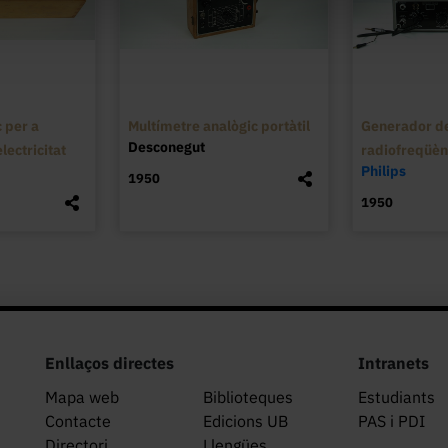
denominació correspon als dispositius demo
de petits cossos lleugers per efecte de la r
identificat de manera clara a l’inventari d
gabinet queda documentalment acreditada,
 per a
Multímetre analògic portàtil
Generador de
Desconegut
lectricitat
radiofreqüè
Philips
1950
1950
Enllaços directes
Intranets
Mapa web
Biblioteques
Estudiants
Contacte
Edicions UB
PAS i PDI
Directori
Llengües