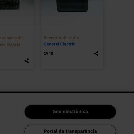
stratius destinats a visualitzar el moviment 
epulsió electrostàtica. La peça no s’ha 
e 1845, de manera que la seva presència al 
 com a mínim, l’any 1868.
 senyals de
Receptor de ràdio
General Electric
ncia FM/AM
1940
Seu electrònica
Portal de transparència