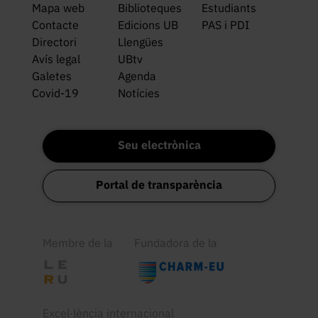
Mapa web
Biblioteques
Estudiants
Contacte
Edicions UB
PAS i PDI
Directori
Llengües
Avís legal
UBtv
Galetes
Agenda
Covid-19
Notícies
Seu electrònica
Portal de transparència
Membre de la
Fundadora de la
Excel·lència internacional