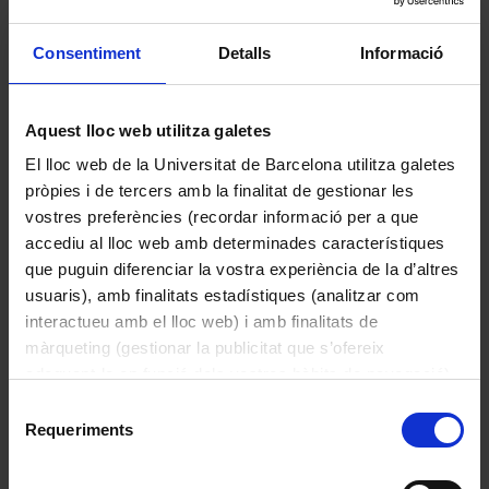
Dades històriques:

Consentiment
Detalls
Informació
Aquest tipus d’instrument deriva dels 
experiments d’Ernst Florens Friedrich 
Aquest lloc web utilitza galetes
Espectrofotòmetre
Chladni (1756–1827), considerat el pare 
Desconegut
de l’acústica experimental. Les plaques 
El lloc web de la Universitat de Barcelona utilitza galetes
1970
de Chladni es van incorporar àmpliament 
pròpies i de tercers amb la finalitat de gestionar les
a la docència de la física al llarg del segle 
vostres preferències (recordar informació per a que
XIX i inicis del segle XX, especialment en 
accediu al lloc web amb determinades característiques
laboratoris universitaris, com a eina per a 
que puguin diferenciar la vostra experiència de la d’altres
la demostració visual dels fenòmens 
usuaris), amb finalitats estadístiques (analitzar com
ondulatoris, la ressonància i la formació 
interactueu amb el lloc web) i amb finalitats de
d’ones estacionàries.
màrqueting (gestionar la publicitat que s’ofereix
adequant-la en funció dels vostres hàbits de navegació).
Per obtenir més informació sobre les galetes podeu
Selecció
consultar la
Política de galetes del lloc web de la
Requeriments
de
Universitat de Barcelona
.
consentiment