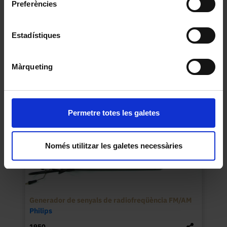
Preferències
Dosímetre
Desconegut
Estadístiques
1960
Màrqueting
Permetre totes les galetes
Només utilitzar les galetes necessàries
Generador de senyals de radiofreqüència FM/AM
Philips
1950