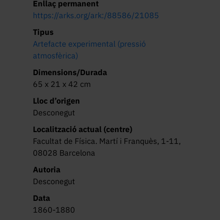
Enllaç permanent
https://arks.org/ark:/88586/21085
Tipus
Artefacte experimental (pressió
atmosfèrica)
Dimensions/Durada
65 x 21 x 42 cm
Lloc d’origen
Desconegut
Localització actual (centre)
Facultat de Física. Martí i Franquès, 1-11,
08028 Barcelona
Autoria
Desconegut
Data
1860-1880