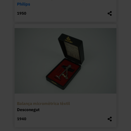
Philips
1950
Balança micromètrica tèxtil
Desconegut
1940