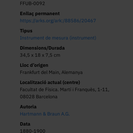
FFUB-0092
Enllaç permanent
https://arks.org/ark:/88586/20467
Tipus
Instrument de mesura (instrument)
Dimensions/Durada
34,5 x 18 x 7,5 cm
Lloc d’origen
Frankfurt del Main, Alemanya
Localització actual (centre)
Facultat de Física. Martí i Franquès, 1-11,
08028 Barcelona
Autoria
Hartmann & Braun A.G.
Data
1880-1900