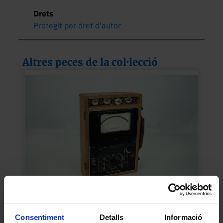
Drets
Protegit per dret d'autor
Altres peces de la col·lecció
Multímetre analògic portàtil
Desconegut
Consentiment
Detalls
Informació