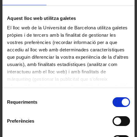
1950
Aquest lloc web utilitza galetes
El lloc web de la Universitat de Barcelona utilitza galetes
pròpies i de tercers amb la finalitat de gestionar les
vostres preferències (recordar informació per a que
accediu al lloc web amb determinades característiques
que puguin diferenciar la vostra experiència de la d’altres
usuaris), amb finalitats estadístiques (analitzar com
interactueu amb el lloc web) i amb finalitats de
màrqueting (gestionar la publicitat que s’ofereix
adequant-la en funció dels vostres hàbits de navegació).
Per obtenir més informació sobre les galetes podeu
Selecció
Conjunt didàctic per a experiments d’electricitat
consultar la
Política de galetes del lloc web de la
Requeriments
de
Desconegut
Universitat de Barcelona
.
consentiment
1950
Preferències