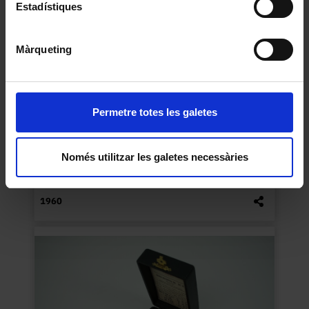
Estadístiques
Màrqueting
Permetre totes les galetes
Només utilitzar les galetes necessàries
Micròtom manual de taula
Desconegut
1960