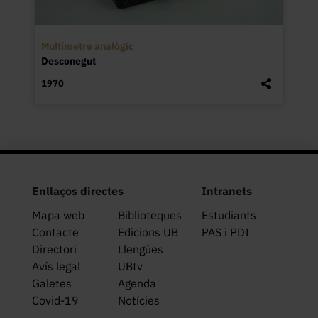
Multímetre analògic
Desconegut
1970
Enllaços directes
Intranets
Mapa web
Biblioteques
Estudiants
Contacte
Edicions UB
PAS i PDI
Directori
Llengües
Avís legal
UBtv
Galetes
Agenda
Covid-19
Notícies