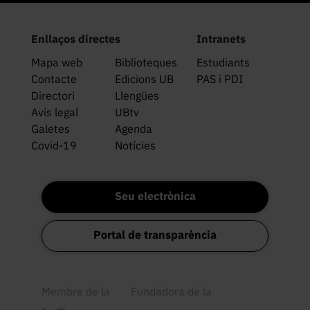
Enllaços directes
Intranets
Mapa web
Biblioteques
Estudiants
Contacte
Edicions UB
PAS i PDI
Directori
Llengües
Avís legal
UBtv
Galetes
Agenda
Covid-19
Notícies
Seu electrònica
Portal de transparència
Membre de la
Fundadora de la