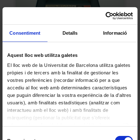
Consentiment
Detalls
Informació
Aquest lloc web utilitza galetes
Espectrofotòmetre
El lloc web de la Universitat de Barcelona utilitza galetes
Desconegut
pròpies i de tercers amb la finalitat de gestionar les
1970
vostres preferències (recordar informació per a que
accediu al lloc web amb determinades característiques
que puguin diferenciar la vostra experiència de la d’altres
usuaris), amb finalitats estadístiques (analitzar com
interactueu amb el lloc web) i amb finalitats de
màrqueting (gestionar la publicitat que s’ofereix
adequant-la en funció dels vostres hàbits de navegació).
Per obtenir més informació sobre les galetes podeu
Selecció