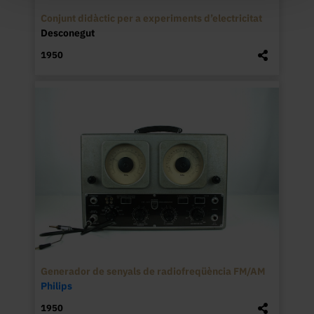
Conjunt didàctic per a experiments d’electricitat
Desconegut
1950
Generador de senyals de radiofreqüència FM/AM
Philips
1950