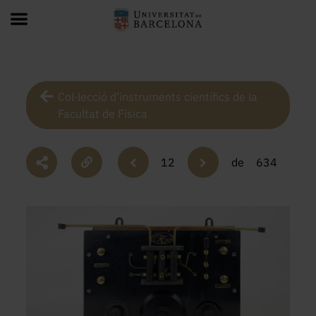
Col·lecció d’instruments científics de la
Facultat de Física
12
de
634