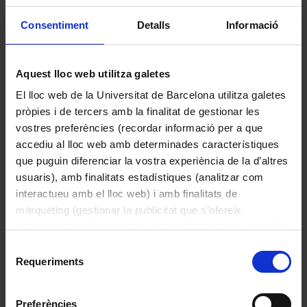
Emissores de ràdio especialitzaven 
enviaven impulsos regulars, 
Consentiment
Detalls
Informació
d’habitualment un bip cada segon i 
marques especials cada minut i hora, que 
Capsa amb trasparències
servien com a referència universal. A 
Aquest lloc web utilitza galetes
Desconegut
partir d’aquests senyals, el receptor de 
El lloc web de la Universitat de Barcelona utilitza galetes
1900
senyals horaris podia sincronitzar 
pròpies i de tercers amb la finalitat de gestionar les
rellotges mestres en laboratoris, 
vostres preferències (recordar informació per a que
observatoris, estacions ferroviàries o 
accediu al lloc web amb determinades característiques
serveis de telecomunicacions, corregir 
que puguin diferenciar la vostra experiència de la d’altres
automàticament l’hora fent petits ajustos 
usuaris), amb finalitats estadístiques (analitzar com
mecànics o elèctrics o oferir una 
interactueu amb el lloc web) i amb finalitats de
referència estable per calibrar 
màrqueting (gestionar la publicitat que s’ofereix
oscil·ladors i estabilitzar altres equips de 
adequant-la en funció dels vostres hàbits de navegació).
ràdio.

Per obtenir més informació sobre les galetes podeu
Selecció
consultar la
Política de galetes del lloc web de la
Requeriments
de
Dades històriques:

Universitat de Barcelona
.
consentiment
Aquest receptor de senyals horaris va ser 
Preferències