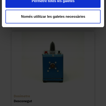
Permetre totes les galetes
Conjunt didàctic per a experiments d’electricitat
Desconegut
Només utilitzar les galetes necessàries
1950
Dosímetre
Desconegut