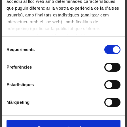
accediu al lloc web amb determinades característiques
que puguin diferenciar la vostra experiència de la d’altres
usuaris), amb finalitats estadístiques (analitzar com
interactueu amb el lloc web) i amb finalitats de
màrqueting (gestionar la publicitat que s’ofereix
adequant-la en funció dels vostres hàbits de navegació).
Multímetre analògic
Per obtenir més informació sobre les galetes podeu
Desconegut
Selecció
consultar la
Política de galetes del lloc web de la
Requeriments
de
1970
Universitat de Barcelona
.
consentiment
Preferències
Estadístiques
Màrqueting