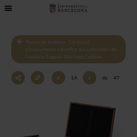
Museu de fonètica. Col·lecció
d’instruments científics del Laboratori de
Fonètica Eugenio Martínez Celdrán
14
de
47