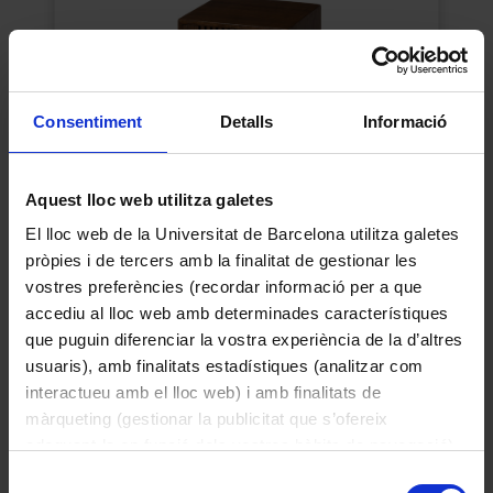
Consentiment
Detalls
Informació
Aquest lloc web utilitza galetes
El lloc web de la Universitat de Barcelona utilitza galetes
pròpies i de tercers amb la finalitat de gestionar les
Altaveu
vostres preferències (recordar informació per a que
Desconegut
accediu al lloc web amb determinades característiques
1965
que puguin diferenciar la vostra experiència de la d’altres
usuaris), amb finalitats estadístiques (analitzar com
interactueu amb el lloc web) i amb finalitats de
màrqueting (gestionar la publicitat que s’ofereix
adequant-la en funció dels vostres hàbits de navegació).
Per obtenir més informació sobre les galetes podeu
Selecció