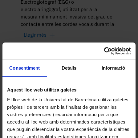
Electroglotògraf (EGG) o 
electrolaringògraf, utilitzat per a la 
mesura mínimament invasiva del grau de 
contacte entre les cordes vocals durant la 
producció de la veu. Mitjançant l'aplicació 
Llegir més
d'elèctrodes a la superfície del coll (que 
s'apliquen enganxats a un collaret 
elàstic), l'EGG registra variacions en la 
Altres peces de la col·lecció
impedància elèctrica transversal de la 
laringe i teixits adjacents amb una petita 
Consentiment
Detalls
Informació
corrent elèctrica. Permet mesurar l'àrea 
de contacte de les cordes vocals (Vocal 
Aquest lloc web utilitza galetes
Fold Contact Area, VFCA) durant el cicle 
vibratori glòtic.
El lloc web de la Universitat de Barcelona utilitza galetes
pròpies i de tercers amb la finalitat de gestionar les
vostres preferències (recordar informació per a que
accediu al lloc web amb determinades característiques
que puguin diferenciar la vostra experiència de la d’altres
usuaris), amb finalitats estadístiques (analitzar com