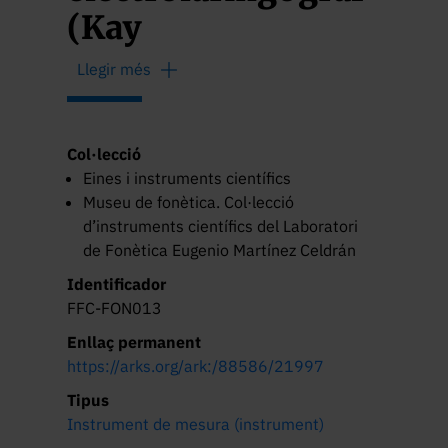
(Kay
Electroglottograph
Llegir més
6103)
Col·lecció
Eines i instruments científics
Museu de fonètica. Col·lecció
d’instruments científics del Laboratori
de Fonètica Eugenio Martínez Celdrán
Identificador
FFC-FON013
Enllaç permanent
https://arks.org/ark:/88586/21997
Tipus
Instrument de mesura (instrument)