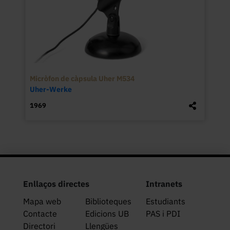
Micròfon de càpsula Uher M534
Uher-Werke
1969
Enllaços directes
Intranets
Mapa web
Biblioteques
Estudiants
Contacte
Edicions UB
PAS i PDI
Directori
Llengües