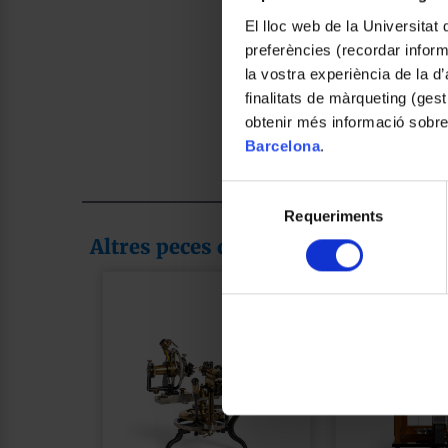
El lloc web de la Universitat 
preferències (recordar infor
la vostra experiència de la d
finalitats de màrqueting (gest
obtenir més informació sobre
Barcelona
.
Selecció
Requeriments
de
consentiment
Altres peces de la col·lecció