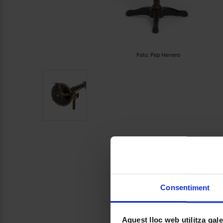
Foto: Pep Herrero
Consentiment
Aquest lloc web utilitza gal