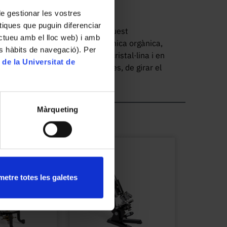
 de gestionar les vostres
tiques que puguin diferenciar
ica de substàncies en solució, aquest 
ractueu amb el lloc web) i amb
s propi d’un laboratori de química orgànica, 
es hàbits de navegació). Per
 en els principis de l’òptica cristal·lina i en 
 de la Universitat de
denominades òpticament actives, de girar el 
enen aquesta propietat i, per aquesta raó, 
ímetre. El tub central de l’aparell és 
icament activa, i la seva concentració es 
Màrqueting
nta la llum polaritzada incident quan 
per un filtre per fer-la monocromàtica, d’un 
ontinuació és polaritzada mitjançant un prisma 
er un altre prisma de Nicol que permet 
n solució ha imprès a la polarització inicial. 
dispositiu senzill, anomenat de penombra. 
etre totes les galetes
 vidre, meitat de quars. El quars gira 90 
nera que la llum que travessa la solució és 
plica una rotació a l’analitzador fins que les 
(idèntica penombra). La raó d’aquest mètode 