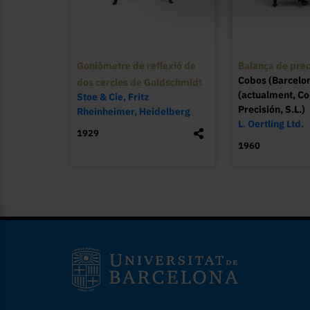
Goniòmetre de reflexió de
Balança de prec
Cobos (Barcelo
dos cercles de Goldschmidt
(actualment, C
Stoe & Cie, Fritz
Precisión, S.L.)
Rheinheimer, Heidelberg
L. Oertling Ltd.
1929
1960