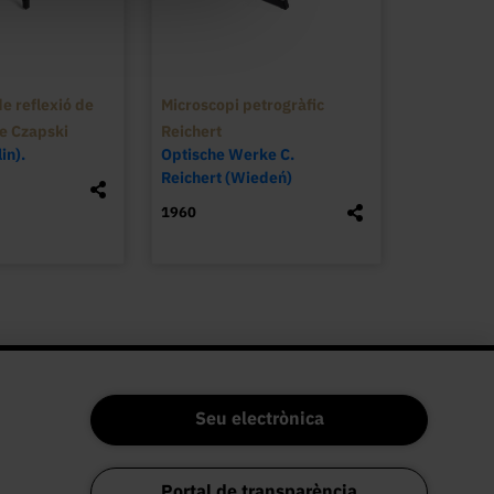
t més precís comparant dues intensitats que 
uminosa. 

OLARIMÈTRE-LAURENT, Laurent suc. De Soleil, 
e reflexió de
Microscopi petrogràfic
de Czapski
Reichert
in).
Optische Werke C.
Reichert (Wiedeń)
1960
Seu electrònica
Portal de transparència