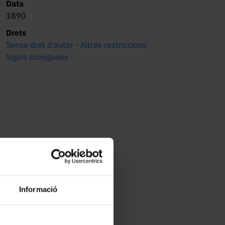
Data
1890
Drets
Sense dret d'autor - Altres restriccions
legals conegudes
Informació