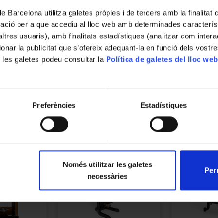
Martí i Franquès, s/n, 08028 Barcelona
de Barcelona utilitza galetes pròpies i de tercers amb la finalitat
Descripció
mació per a que accediu al lloc web amb determinades caracterís
Utilitzat per a la mesura de l’activitat òpt
’altres usuaris), amb finalitats estadístiques (analitzar com inte
polarímetre de Laurent és un instrument mé
ionar la publicitat que s’ofereix adequant-la en funció dels vostr
però el seu funcionament es basa íntegrament
 les galetes podeu consultar la
Política de galetes del lloc web
la propietat de determinades substàncies, 
pla de polarització de la llum. Els sucres t
Llegir més
aquest instrument també rep el nom de sacar
ocupat per una solució d’una substància òpt
Preferències
Estadístiques
mesura per l’angle de rotació que experime
travessa la solució. La llum incident passa 
color groc (la ratlla D de Fraunhofer) i a c
de Nicol. Abans de l’ocular, la llum passa p
mesurar la rotació que la substància activa e
Només utilitzar les galetes
Però el que fa l’aparell molt precís és un 
Perm
necessàries
Consisteix en una làmina circular, meitat de
graus el pla de polarització incident, de ma
polaritzada en dos plans perpendiculars. S’a
dues meitats del camp visual es confonen 