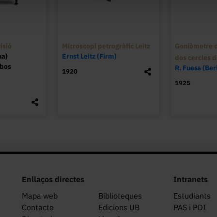
és purament fisiològica: l’ull humà és mol
cercant un màxim o un mínim d’intensitat ll
L’aparell du una placa amb la llegenda: P
rue de l’Odéon, Paris, A. Jobin suc.
isió
Microscopi petrogràfic Leitz
Goniòmetre d
na)
Ernst Leitz (Firm)
dos cercles 
obos
R. Fuess (Berl
1920
1925
Enllaços directes
Intranets
Mapa web
Biblioteques
Estudiants
Contacte
Edicions UB
PAS i PDI