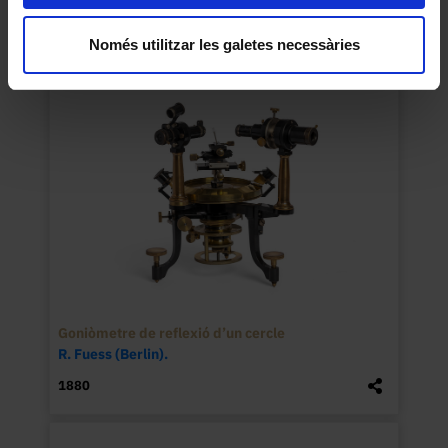
1890
Només utilitzar les galetes necessàries
Goniòmetre de reflexió d’un cercle
R. Fuess (Berlin).
1880