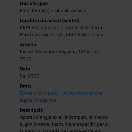
Lloc d’origen
París (França) – Lloc de creació
Localització actual (centre)
CRAI Biblioteca de Ciències de la Terra.
Martí i Franquès, s/n, 08028 Barcelona
Autoria
Picard, Alexandre Auguste, 1834 – ca.
1910
Data
Ca. 1900
Drets
Sense dret d'autor - Altres restriccions
legals conegudes
Descripció
Aparell d’angle axial, incomplet, hi manca 
el goniòmetre. Instrument específic per a 
la mesura acurada de l’angle entre els 