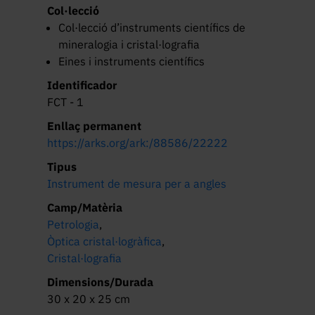
Col·lecció
Col·lecció d’instruments científics de
mineralogia i cristal·lografia
Eines i instruments científics
Identificador
FCT - 1
Enllaç permanent
https://arks.org/ark:/88586/22222
Tipus
Instrument de mesura per a angles
Camp/Matèria
Petrologia
,
Òptica cristal·logràfica
,
Cristal·lografia
Dimensions/Durada
30 x 20 x 25 cm