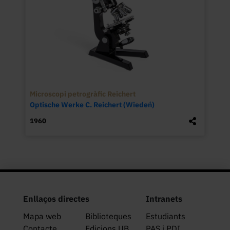
Microscopi petrogràfic Reichert
Optische Werke C. Reichert (Wiedeń)
1960
Enllaços directes
Intranets
Mapa web
Biblioteques
Estudiants
Contacte
Edicions UB
PAS i PDI