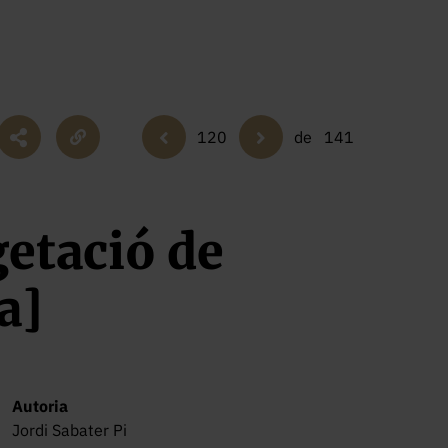
120
de
141
getació de
a]
Autoria
Jordi Sabater Pi