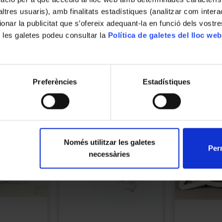
Dibuix de perfil de vegetació de la selva de
’altres usuaris), amb finalitats estadístiques (analitzar com inte
diari La Vanguardia.
ionar la publicitat que s’ofereix adequant-la en funció dels vostr
 les galetes podeu consultar la
Política de galetes del lloc web
Preferències
Estadístiques
Només utilitzar les galetes
Perm
necessàries