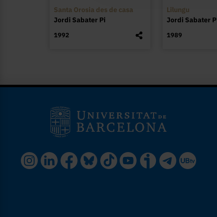
Santa Orosia des de casa
Lilungu
Jordi Sabater Pi
Jordi Sabater P
1992
1989