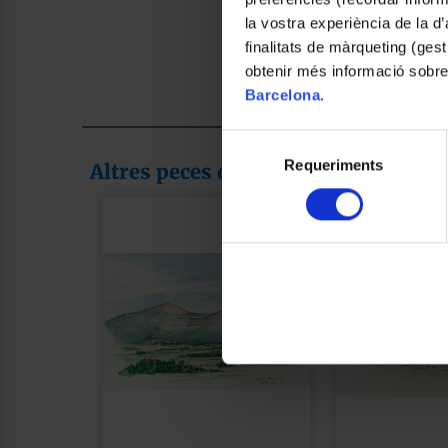
la vostra experiència de la d
finalitats de màrqueting (gest
obtenir més informació sobre
Barcelona
.
Selecció
Requeriments
de
Altres peces de la col·lecció
consentiment