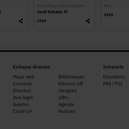
Dona fang amb tatuatges
Nkú
i
Jordi Sabater Pi
1945
1953
Enllaços directes
Intranets
Mapa web
Biblioteques
Estudiants
Contacte
Edicions UB
PAS i PDI
Directori
Llengües
Avís legal
UBtv
Galetes
Agenda
Covid-19
Notícies