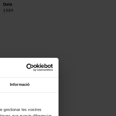
Data
1989
Informació
 de gestionar les vostres
tiques que puguin diferenciar