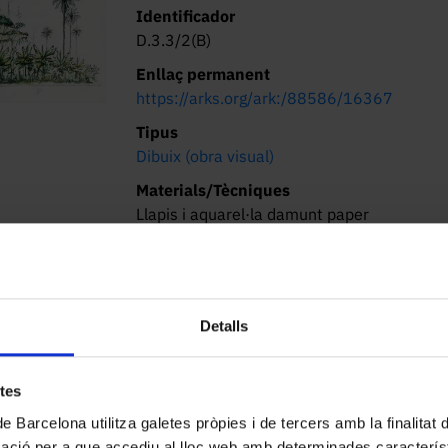
Identificador
D.3.3/2(B)
Enllaç permanent
https://arks.org/ark:/88586/16367
Tipus
Dibuix (obra visual)
Materials/Tècniques
Llapis i aquarel·la damunt paper
Dimensions/Durada
22 x 32 cm
Lloc d’origen
Detalls
Barcelona
Localització actual (centre)
CRAI Biblioteca de Belles Arts. Baldiri
etes
Reixac, 2, 08028 Barcelona
de Barcelona utilitza galetes pròpies i de tercers amb la finalitat
Descripció
mació per a que accediu al lloc web amb determinades caracterís