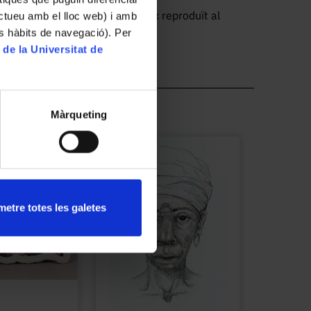
 Mbini (Guinea Equatorial. Dibuix reproduït al 
ractueu amb el lloc web) i amb
es hàbits de navegació). Per
 de la Universitat de
Màrqueting
etre totes les galetes