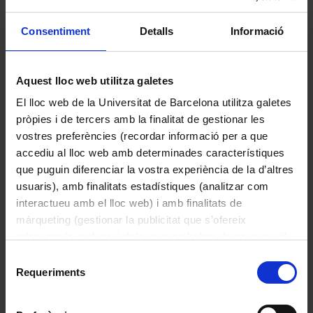
Consentiment
Detalls
Informació
Rinoceronts africans
Aquest lloc web utilitza galetes
Jordi Sabater Pi
El lloc web de la Universitat de Barcelona utilitza galetes
1995
pròpies i de tercers amb la finalitat de gestionar les
vostres preferències (recordar informació per a que
accediu al lloc web amb determinades característiques
que puguin diferenciar la vostra experiència de la d’altres
usuaris), amb finalitats estadístiques (analitzar com
interactueu amb el lloc web) i amb finalitats de
màrqueting (gestionar la publicitat que s’ofereix
adequant-la en funció dels vostres hàbits de navegació).
Per obtenir més informació sobre les galetes podeu
Selecció
consultar la
Política de galetes del lloc web de la
Requeriments
de
Universitat de Barcelona
.
consentiment