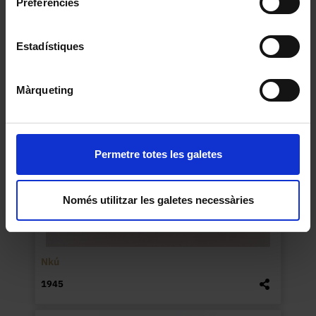
Preferències
Santa Orosia des de casa
Jordi Sabater Pi
1992
Estadístiques
Màrqueting
Permetre totes les galetes
Només utilitzar les galetes necessàries
Nkú
1945