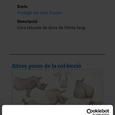
Drets
Protegit per dret d'autor
Descripció
Cara tatuada de dona de l'ètnia fang.
Altres peces de la col·lecció