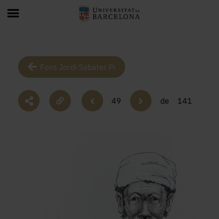
Fons Jordi Sabater Pi
49
de
141