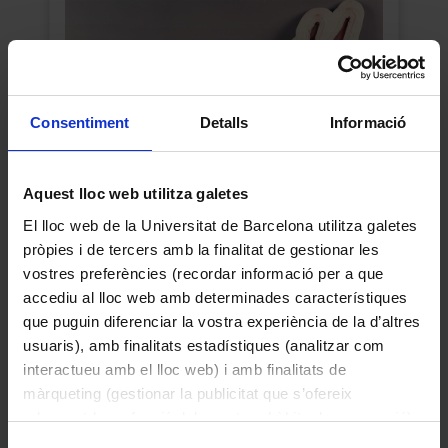
Consentiment
Detalls
Informació
Aquest lloc web utilitza galetes
El lloc web de la Universitat de Barcelona utilitza galetes
pròpies i de tercers amb la finalitat de gestionar les
Nkú
vostres preferències (recordar informació per a que
1945
accediu al lloc web amb determinades característiques
que puguin diferenciar la vostra experiència de la d’altres
usuaris), amb finalitats estadístiques (analitzar com
interactueu amb el lloc web) i amb finalitats de
màrqueting (gestionar la publicitat que s’ofereix
adequant-la en funció dels vostres hàbits de navegació).
Per obtenir més informació sobre les galetes podeu
Selecció