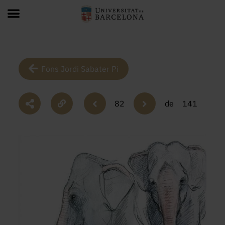
Fons Jordi Sabater Pi
82
de
141