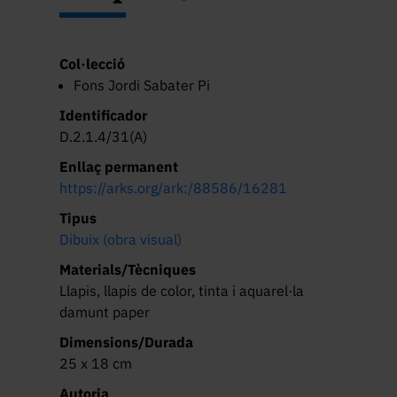
Col·lecció
Fons Jordi Sabater Pi
Identificador
D.2.1.4/31(A)
Enllaç permanent
https://arks.org/ark:/88586/16281
Tipus
Dibuix (obra visual)
Materials/Tècniques
Llapis, llapis de color, tinta i aquarel·la
damunt paper
Dimensions/Durada
25 x 18 cm
Autoria