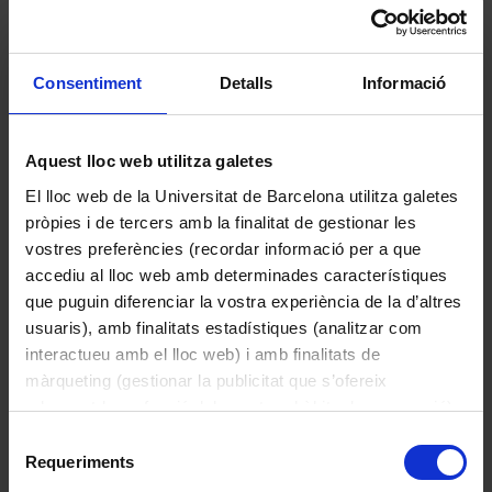
Consentiment
Detalls
Informació
Lilungu
Jordi Sabater Pi
Aquest lloc web utilitza galetes
El lloc web de la Universitat de Barcelona utilitza galetes
1989
pròpies i de tercers amb la finalitat de gestionar les
vostres preferències (recordar informació per a que
accediu al lloc web amb determinades característiques
que puguin diferenciar la vostra experiència de la d’altres
usuaris), amb finalitats estadístiques (analitzar com
interactueu amb el lloc web) i amb finalitats de
màrqueting (gestionar la publicitat que s’ofereix
adequant-la en funció dels vostres hàbits de navegació).
Per obtenir més informació sobre les galetes podeu
Selecció
consultar la
Política de galetes del lloc web de la
Requeriments
de
Universitat de Barcelona
.