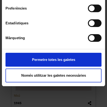
consentiment
Preferències
Santa Orosia des de casa
Jordi Sabater Pi
1992
Estadístiques
Màrqueting
Permetre totes les galetes
Només utilitzar les galetes necessàries
Nkú
1945