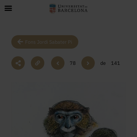
Fons Jordi Sabater Pi
78
de
141