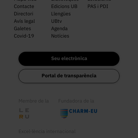
Contacte
Edicions UB
PAS i PDI
Directori
Llengües
Avís legal
UBtv
Galetes
Agenda
Covid-19
Notícies
Seu electrònica
Portal de transparència
Membre de la
Fundadora de la
Excel·lència internacional