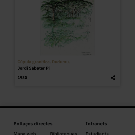
Cúpula granítica. Dudumu.
Jordi Sabater Pi
1980
Enllaços directes
Intranets
Mapa web
Biblioteques
Estudiants