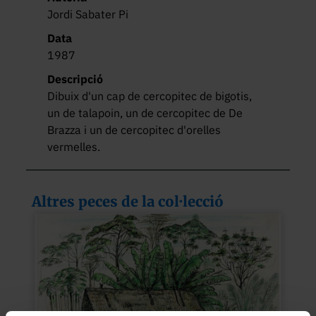
Jordi Sabater Pi
Data
1987
Descripció
Dibuix d'un cap de cercopitec de bigotis, 
un de talapoin, un de cercopitec de De 
Brazza i un de cercopitec d'orelles 
vermelles.
Altres peces de la col·lecció