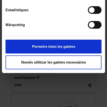
Estadístiques
Màrqueting
Permetre totes les galetes
Només utilitzar les galetes necessàries
Santa Orosia des de casa
Jordi Sabater Pi
1992