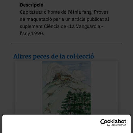
Descripció
Cap tatuat d'home de l'ètnia fang. Proves 
de maquetació per a un article publicat al 
suplement Ciència de «La Vanguardia» 
l'any 1990.
Altres peces de la col·lecció