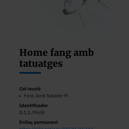
Home fang amb
tatuatges
Col·lecció
Fons Jordi Sabater Pi
Identificador
D.1.1./96(A)
Enllaç permanent
https://arks.org/ark:/88586/16243