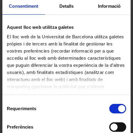
Consentiment
Detalls
Informació
Anayet cara N.
Jordi Sabater Pi
1994
Aquest lloc web utilitza galetes
El lloc web de la Universitat de Barcelona utilitza galetes
pròpies i de tercers amb la finalitat de gestionar les
vostres preferències (recordar informació per a que
accediu al lloc web amb determinades característiques
que puguin diferenciar la vostra experiència de la d’altres
usuaris), amb finalitats estadístiques (analitzar com
interactueu amb el lloc web) i amb finalitats de
màrqueting (gestionar la publicitat que s’ofereix
adequant-la en funció dels vostres hàbits de navegació).
Per obtenir més informació sobre les galetes podeu
Selecció
consultar la
Política de galetes del lloc web de la
Requeriments
de
Universitat de Barcelona
.
Lilungu
consentiment
Jordi Sabater Pi
Preferències
1989