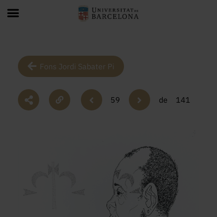
Fons Jordi Sabater Pi
59
de
141