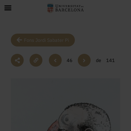
Fons Jordi Sabater Pi
46
de
141