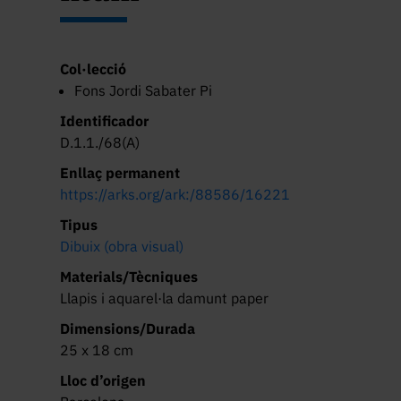
Col·lecció
Fons Jordi Sabater Pi
Identificador
D.1.1./68(A)
Enllaç permanent
https://arks.org/ark:/88586/16221
Tipus
Dibuix (obra visual)
Materials/Tècniques
Llapis i aquarel·la damunt paper
Dimensions/Durada
25 x 18 cm
Lloc d’origen