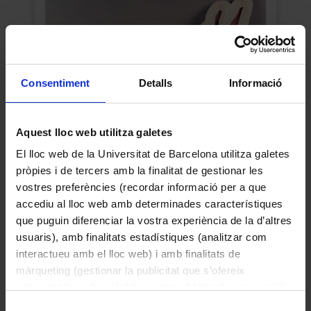
Consentiment
Detalls
Informació
Aquest lloc web utilitza galetes
El lloc web de la Universitat de Barcelona utilitza galetes
pròpies i de tercers amb la finalitat de gestionar les
Nkú
vostres preferències (recordar informació per a que
1945
accediu al lloc web amb determinades característiques
que puguin diferenciar la vostra experiència de la d’altres
usuaris), amb finalitats estadístiques (analitzar com
interactueu amb el lloc web) i amb finalitats de
màrqueting (gestionar la publicitat que s’ofereix
adequant-la en funció dels vostres hàbits de navegació).
Per obtenir més informació sobre les galetes podeu
Selecció