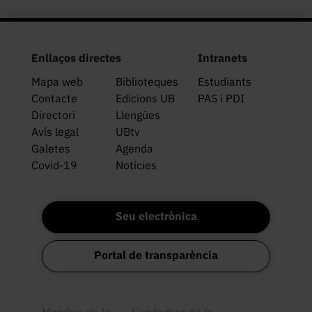
Enllaços directes
Intranets
Mapa web
Biblioteques
Estudiants
Contacte
Edicions UB
PAS i PDI
Directori
Llengües
Avís legal
UBtv
Galetes
Agenda
Covid-19
Notícies
Seu electrònica
Portal de transparència
Membre de la
Fundadora de la