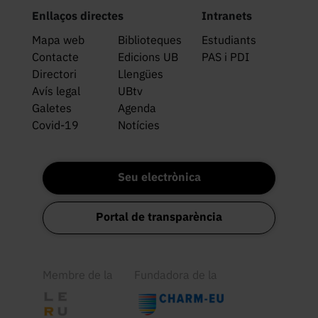
Enllaços directes
Intranets
Mapa web
Biblioteques
Estudiants
Contacte
Edicions UB
PAS i PDI
Directori
Llengües
Avís legal
UBtv
Galetes
Agenda
Covid-19
Notícies
Seu electrònica
Portal de transparència
Membre de la
Fundadora de la