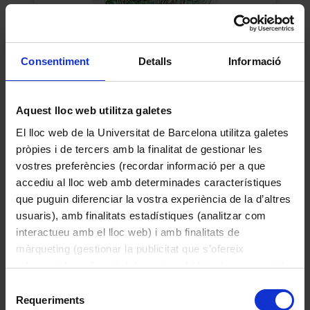
Consentiment
Detalls
Informació
Aquest lloc web utilitza galetes
Cúpula granítica. Dudumu.
Jordi Sabater Pi
El lloc web de la Universitat de Barcelona utilitza galetes
pròpies i de tercers amb la finalitat de gestionar les
1980
vostres preferències (recordar informació per a que
accediu al lloc web amb determinades característiques
que puguin diferenciar la vostra experiència de la d’altres
usuaris), amb finalitats estadístiques (analitzar com
interactueu amb el lloc web) i amb finalitats de
màrqueting (gestionar la publicitat que s’ofereix
adequant-la en funció dels vostres hàbits de navegació).
Per obtenir més informació sobre les galetes podeu
Selecció
consultar la
Política de galetes del lloc web de la
Requeriments
de