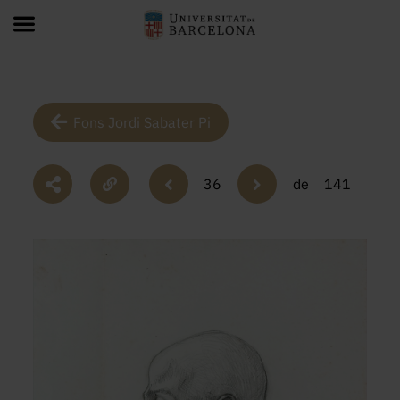
Fons Jordi Sabater Pi
36
de
141