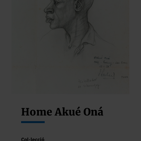
Home Akué Oná
Col·lecció