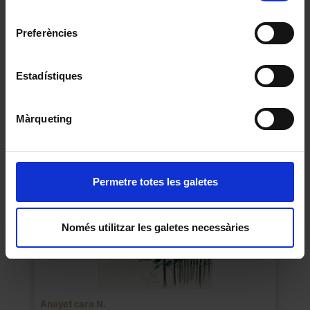
Universitat de Barcelona
.
consentiment
Preferències
Rinoceronts africans
Jordi Sabater Pi
Estadístiques
1995
Màrqueting
Permetre totes les galetes
Només utilitzar les galetes necessàries
Anayet cara N.