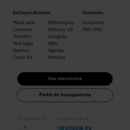
Enllaços directes
Intranets
Mapa web
Biblioteques
Estudiants
Contacte
Edicions UB
PAS i PDI
Directori
Llengües
Avís legal
UBtv
Galetes
Agenda
Covid-19
Notícies
Seu electrònica
Portal de transparència
Membre de la
Fundadora de la