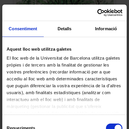
Consentiment
Detalls
Informació
Aquest lloc web utilitza galetes
Lilungu
El lloc web de la Universitat de Barcelona utilitza galetes
Jordi Sabater Pi
pròpies i de tercers amb la finalitat de gestionar les
1989
vostres preferències (recordar informació per a que
accediu al lloc web amb determinades característiques
que puguin diferenciar la vostra experiència de la d’altres
usuaris), amb finalitats estadístiques (analitzar com
interactueu amb el lloc web) i amb finalitats de
màrqueting (gestionar la publicitat que s’ofereix
adequant-la en funció dels vostres hàbits de navegació).
Per obtenir més informació sobre les galetes podeu
Selecció
consultar la
Política de galetes del lloc web de la
Requeriments