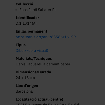
Col·lecció
Fons Jordi Sabater Pi
Identificador
D.1.1./14(A)
Enllaç permanent
https://arks.org/ark:/88586/16199
Tipus
Dibuix (obra visual)
Materials/Tècniques
Llapis i aquarel·la damunt paper
Dimensions/Durada
24 x 18 cm
Lloc d’origen
Barcelona
Localització actual (centre)
CRAI Biblioteca de Belles Arts. Baldiri