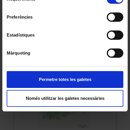
de
Universitat de Barcelona
.
consentiment
Preferències
Dona fang amb tatuatges
Jordi Sabater Pi
Estadístiques
1953
Màrqueting
Permetre totes les galetes
Només utilitzar les galetes necessàries