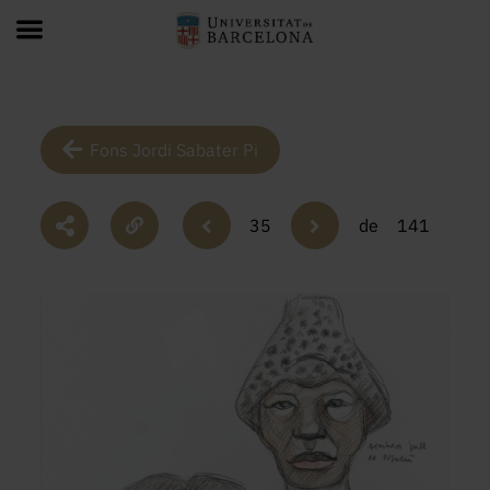
Fons Jordi Sabater Pi
35
de
141