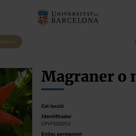
oldevila
Magraner o 
Col·lecció
Identificador
CPVFS00052
Enllaç permanent