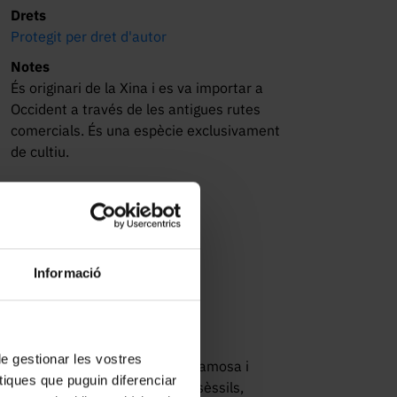
Drets
Protegit per dret d'autor
Notes
És originari de la Xina i es va importar a
Occident a través de les antigues rutes
comercials. És una espècie exclusivament
de cultiu.
Informació
s
 de gestionar les vostres
 lleument espinós, d'escorça escamosa i
tiques que puguin diferenciar
ades o oblongues, enteres, subsèssils,