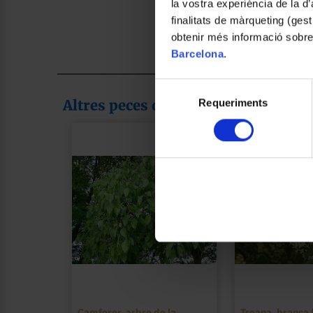
la vostra experiència de la d
finalitats de màrqueting (gest
obtenir més informació sobre
Barcelona
.
Selecció
Altres peces de la col·lecció
Requeriments
de
consentiment
Camforer, arbre de la
Troana, branca 