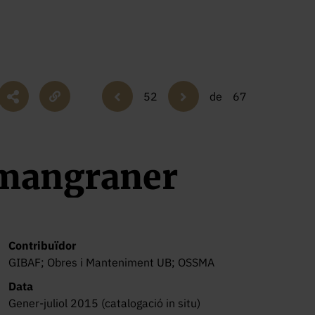
52
de
67
mangraner
Contribuïdor
GIBAF; Obres i Manteniment UB; OSSMA
Data
Gener-juliol 2015 (catalogació in situ)