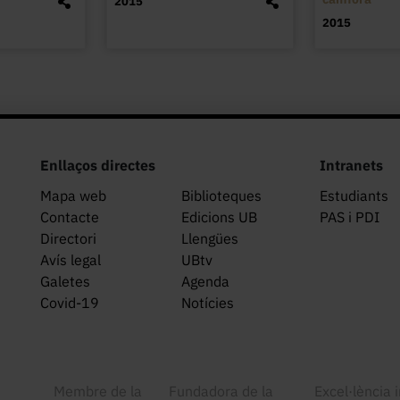
2015
2015
Enllaços directes
Intranets
Mapa web
Biblioteques
Estudiants
Contacte
Edicions UB
PAS i PDI
Directori
Llengües
Avís legal
UBtv
Galetes
Agenda
Covid-19
Notícies
Membre de la
Fundadora de la
Excel·lència 