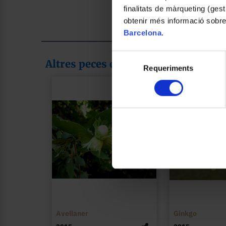
finalitats de màrqueting (gest
obtenir més informació sobre
Barcelona
.
Selecció
Altres peces de la col·lecció
Requeriments
de
consentiment
Avellaner
Ginkgo