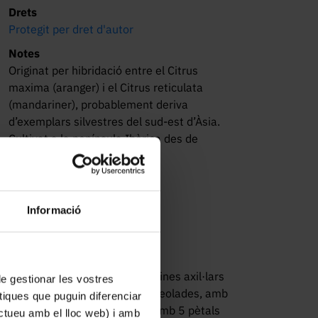
Drets
Protegit per dret d'autor
Notes
Originat per hibridació entre el Citrus
maxima (aranger) i el Citrus reticulata
(mandariner), probablement deriva
d’exemplars silvestres del sud-est d’Àsia.
Cultivat a la península Ibèrica des de
l’època àrab.
Informació
s
 branquetes anguloses, amb espines axil·lars
 de gestionar les vostres
llants, glabres, el·líptiques o lanceolades, amb
tiques que puguin diferenciar
 cor. Flors oloroses, blanques, amb 5 pètals
ractueu amb el lloc web) i amb