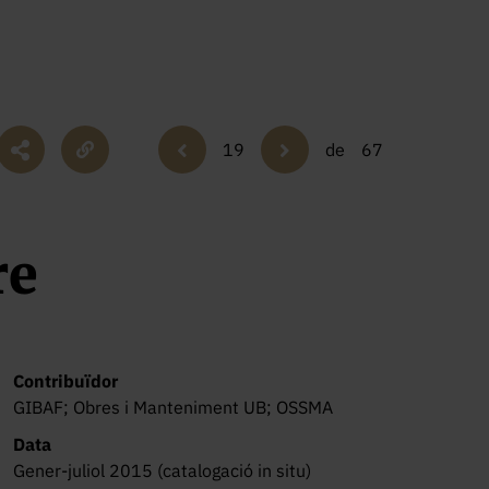
19
de
67
re
Contribuïdor
GIBAF; Obres i Manteniment UB; OSSMA
Data
Gener-juliol 2015 (catalogació in situ)