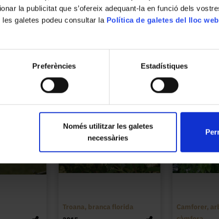
carnosos i nombre d'estams variable (10 o 
ionar la publicitat que s’ofereix adequant-la en funció dels vostr
(hesperidi), arrodonit, de 7-8 cm, de pela 
 les galetes podeu consultar la
Política de galetes del lloc web
Llegir més
grills interiors de gust amargant i agre, c
Característiques - Medicinal Usos: De la pela
se¿n fa l¿essència de petitgrain, usada en p
sedant i estomacal. Les flors, destil·lades 
Preferències
Estadístiques
taronger, que és aromatitzant, sedant i ant
perfumeria. L'escorça és estimulant de la g
fabricació de licors (curaçao i Cointreau).
Només utilitzar les galetes
Perm
necessàries
Troana, branca florida
Camforer, ar
càmfora