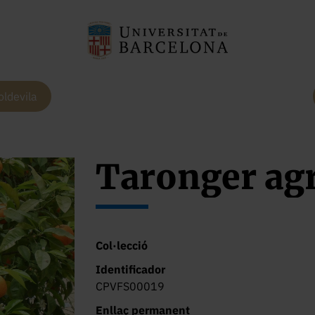
oldevila
Taronger ag
Col·lecció
Identificador
CPVFS00019
Enllaç permanent