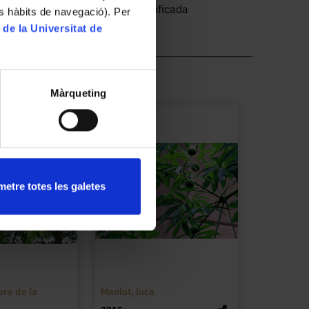
més). Fruit carnós en baia modificada
es hàbits de navegació). Per
de color ataronjat, gruixuda i rugosa, amb 7-12
 de la Universitat de
adascun amb una o diverses granes piriformes.
 del fruit se'n fan confitures. De les fulles
erfumeria, i també se'n pot fer infusió, que és
en fresc, produeixen l'essència de flor de
Màrqueting
iespasmòdica, i s'usa en farmàcia i en
ana i digestiva, i també s'empra en la
etre totes les galetes
bre de la
Maniot, iuca