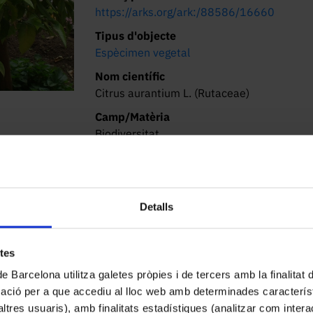
https://arks.org/ark:/88586/16660
Tipus d'objecte
Espècimen vegetal
Nom científic
Citrus aurantium L. (Rutaceae)
Camp/Matèria
Biodiversitat
Lloc de procedència
Àsia
Ubicació
Detalls
Jardí Ferran Soldevila. Gran Via de les Cort
Catalanes, 585
etes
Descripció
Arbre perennifoli, de capçada arrodonida i
de Barcelona utilitza galetes pròpies i de tercers amb la finalitat
solitàries. Fulles alternades, coriàcies, bri
mació per a que accediu al lloc web amb determinades caracterís
el pecíol dilatat en una ala que té forma de
’altres usuaris), amb finalitats estadístiques (analitzar com inte