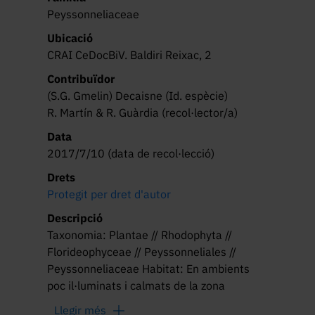
Peyssonneliaceae
Ubicació
CRAI CeDocBiV. Baldiri Reixac, 2
Contribuïdor
(S.G. Gmelin) Decaisne (Id. espècie)
R. Martín & R. Guàrdia (recol·lector/a)
Data
2017/7/10 (data de recol·lecció)
Drets
Protegit per dret d'autor
Descripció
Taxonomia: Plantae // Rhodophyta //
Florideophyceae // Peyssonneliales //
Peyssonneliaceae Habitat: En ambients
poc il·luminats i calmats de la zona
infralitoral i en el circalitoral, sobre
Llegir més