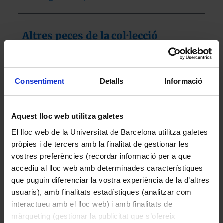
substrat rocós o epífita, sovint sobre els
rizomes de Posidonia oceanica
Altres peces de la col·lecció
Consentiment
Detalls
Informació
Aquest lloc web utilitza galetes
El lloc web de la Universitat de Barcelona utilitza galetes
pròpies i de tercers amb la finalitat de gestionar les
vostres preferències (recordar informació per a que
accediu al lloc web amb determinades característiques
Coronilla minima L. subsp. lotoides (W.D.J.Koch)
que puguin diferenciar la vostra experiència de la d’altres
Nyman (Escompa)
usuaris), amb finalitats estadístiques (analitzar com
interactueu amb el lloc web) i amb finalitats de
1984
màrqueting (gestionar la publicitat que s’ofereix